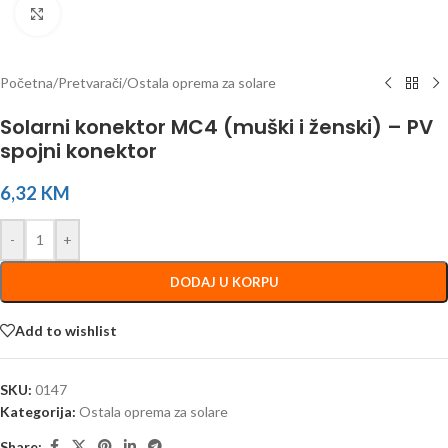
Click to enlarge
Početna
/
Pretvarači
/
Ostala oprema za solare
Solarni konektor MC4 (muški i ženski) – PV
spojni konektor
6,32
KM
-
+
DODAJ U KORPU
Add to wishlist
SKU:
0147
Kategorija:
Ostala oprema za solare
Share: