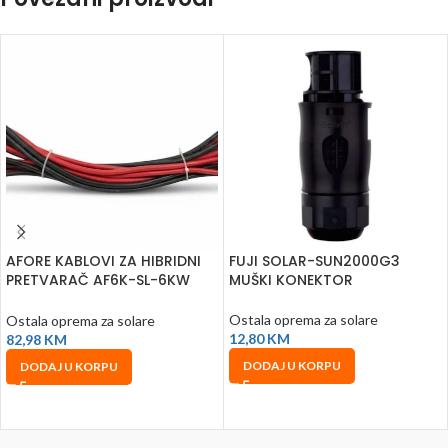
AFORE KABLOVI ZA HIBRIDNI
FUJI SOLAR-SUN2000G3
PRETVARAČ AF6K-SL-6KW
MUŠKI KONEKTOR
MONOFAZNI
Ostala oprema za solare
Ostala oprema za solare
12,80
KM
82,98
KM
DODAJ U KORPU
DODAJ U KORPU