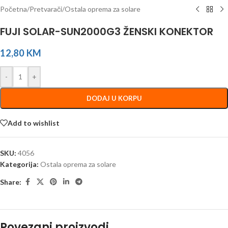
Početna
/
Pretvarači
/
Ostala oprema za solare
FUJI SOLAR-SUN2000G3 ŽENSKI KONEKTOR
12,80
KM
-
+
DODAJ U KORPU
Add to wishlist
SKU:
4056
Kategorija:
Ostala oprema za solare
Share:
Povezani proizvodi