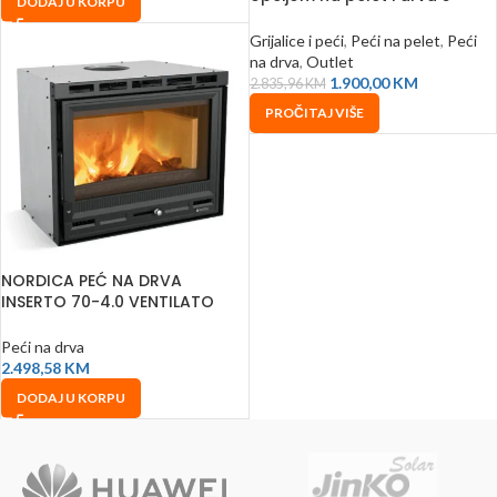
DODAJ U KORPU
pećnicom
Grijalice i peći
,
Peći na pelet
,
Peći
na drva
,
Outlet
1.900,00
KM
2.835,96
KM
PROČITAJ VIŠE
NORDICA PEĆ NA DRVA
INSERTO 70-4.0 VENTILATO
6016704
Peći na drva
2.498,58
KM
DODAJ U KORPU