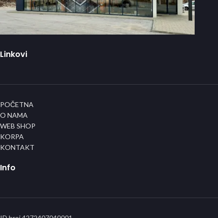
Linkovi
POČETNA
O NAMA
WEB SHOP
KORPA
KONTAKT
Info
ID broj 4272407040001