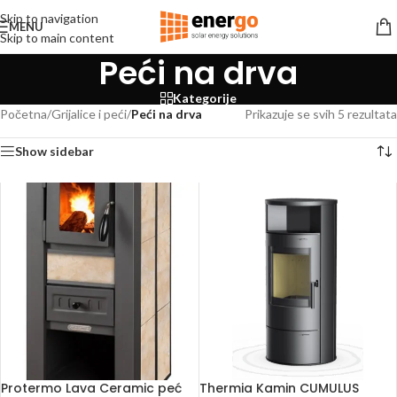
Skip to navigation
MENU
Skip to main content
Peći na drva
Kategorije
Početna
/
Grijalice i peći
/
Peći na drva
Prikazuje se svih 5 rezultata
Show sidebar
Protermo Lava Ceramic peć
Thermia Kamin CUMULUS