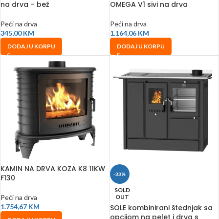
na drva – bež
OMEGA V1 sivi na drva
Peći na drva
Peći na drva
345,00
KM
1.164,06
KM
DODAJ U KORPU
DODAJ U KORPU
KAMIN NA DRVA KOZA K8 11KW
-33%
F130
SOLD
Peći na drva
OUT
1.754,67
KM
SOLE kombinirani štednjak sa
opcijom na pelet i drva s