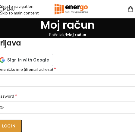
Skip to navigation
MENU
Skip to main content
Moj račun
Početak
/
Moj račun
rijava
*
risničko ime (ili email adresa)
*
assword
LOG IN