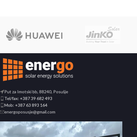
Put za Imotski bb, 88240, Posušje
Tel/fax: +387 39 682 493
Mob: +387 63 893 164
energoposusje@gmail.com