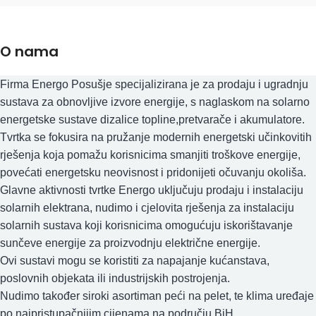
O nama
Firma Energo Posušje specijalizirana je za prodaju i ugradnju
sustava za obnovljive izvore energije, s naglaskom na solarno
energetske sustave dizalice topline,pretvarače i akumulatore.
Tvrtka se fokusira na pružanje modernih energetski učinkovitih
rješenja koja pomažu korisnicima smanjiti troškove energije,
povećati energetsku neovisnost i pridonijeti očuvanju okoliša.
Glavne aktivnosti tvrtke Energo uključuju prodaju i instalaciju
solarnih elektrana, nudimo i cjelovita rješenja za instalaciju
solarnih sustava koji korisnicima omogućuju iskorištavanje
sunčeve energije za proizvodnju električne energije.
Ovi sustavi mogu se koristiti za napajanje kućanstava,
poslovnih objekata ili industrijskih postrojenja.
Nudimo također siroki asortiman peći na pelet, te klima uređaje
po najpristupačnijim cijenama na području BiH