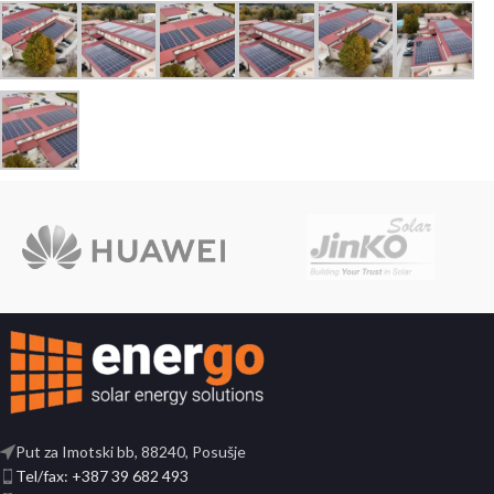
Put za Imotski bb, 88240, Posušje
Tel/fax: +387 39 682 493