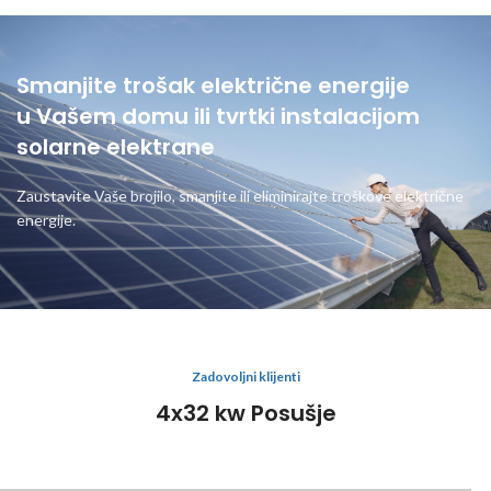
Smanjite trošak električne energije
u Vašem domu ili tvrtki instalacijom
solarne elektrane
Zaustavite Vaše brojilo, smanjite ili eliminirajte troškove električne
energije.
Zadovoljni klijenti
4x32 kw Posušje