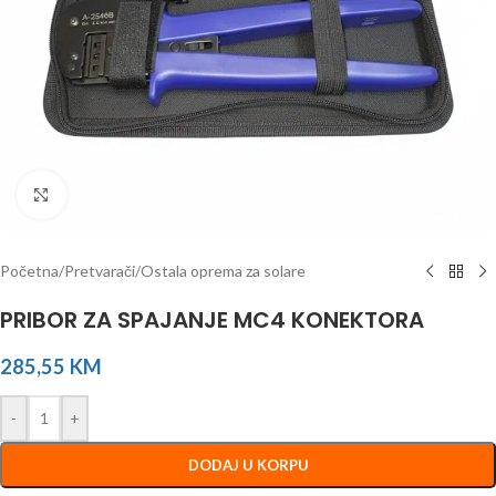
Click to enlarge
Početna
/
Pretvarači
/
Ostala oprema za solare
PRIBOR ZA SPAJANJE MC4 KONEKTORA
285,55
KM
-
+
DODAJ U KORPU