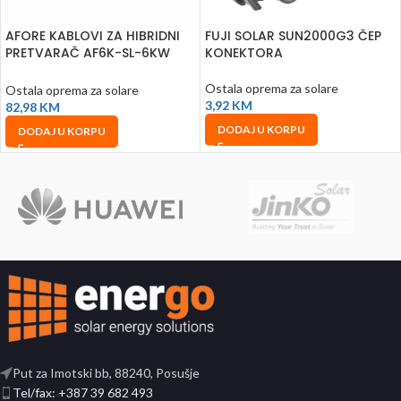
AFORE KABLOVI ZA HIBRIDNI
FUJI SOLAR SUN2000G3 ČEP
PRETVARAČ AF6K-SL-6KW
KONEKTORA
MONOFAZNI
Ostala oprema za solare
Ostala oprema za solare
3,92
KM
82,98
KM
DODAJ U KORPU
DODAJ U KORPU
Put za Imotski bb, 88240, Posušje
Tel/fax: +387 39 682 493