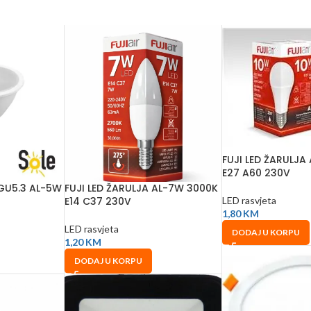
FUJI LED ŽARULJA
E27 A60 230V
 GU5.3 AL-5W
FUJI LED ŽARULJA AL-7W 3000K
E14 C37 230V
LED rasvjeta
1,80
KM
LED rasvjeta
DODAJ U KORPU
1,20
KM
DODAJ U KORPU