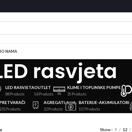
I
O NAMA
LED rasvjeta
LED RASVJETA
OUTLET
KLIME I TOPLINSKE PUMPE
88 Products
56 Products
35 Products
PRETVARAČI
AGREGATI
BATERIJE-AKUMULATORI
231 Products
22 Products
117 Products
a
Show
9
12