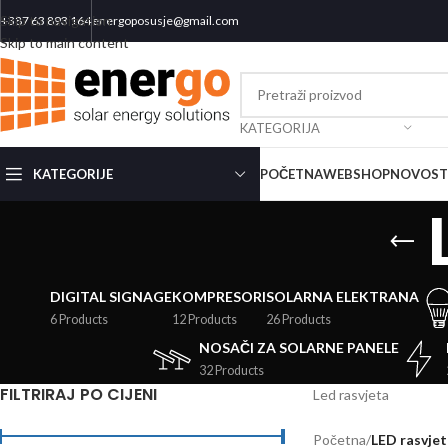
Skip to navigation
+387 63 893 164
energoposusje@gmail.com
Skip to main content
KATEGORIJA
KATEGORIJE
POČETNA
WEBSHOP
NOVOST
DIGITAL SIGNAGE
KOMPRESORI
SOLARNA ELEKTRANA
6 Products
12 Products
26 Products
NOSAČI ZA SOLARNE PANELE
32 Products
FILTRIRAJ PO CIJENI
Led rasvjeta
Početna
/
LED rasvjet