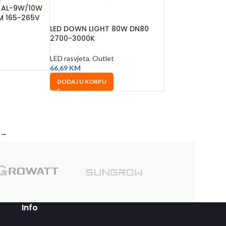
8 AL-9W/10W
M 165-265V
LED DOWN LIGHT 80W DN80
2700-3000K
LED rasvjeta
,
Outlet
66,69
KM
DODAJ U KORPU
→
Sole
Info