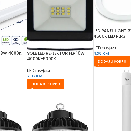
LED PANEL LIGHT 
4500K LED PLR3
LED rasvjeta
 18W 4000K
SOLE LED REFLEKTOR FLP 10W
4,29
KM
4000K-5000K
DODAJ U KORPU
LED rasvjeta
7,02
KM
DODAJ U KORPU