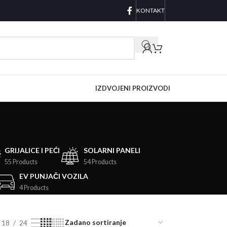
KONTAKT
IZDVOJENI PROIZVODI
GRIJALICE I PEĆI
SOLARNI PANELI
55 Products
54 Products
EV PUNJAČI VOZILA
4 Products
18
24