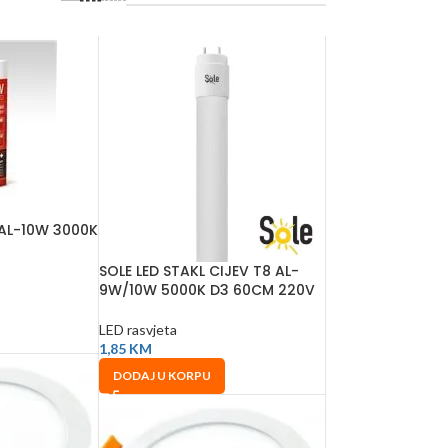
 AL-10W 3000K
SOLE LED STAKL CIJEV T8 AL-
9W/10W 5000K D3 60CM 220V
LED rasvjeta
1,85
KM
DODAJ U KORPU