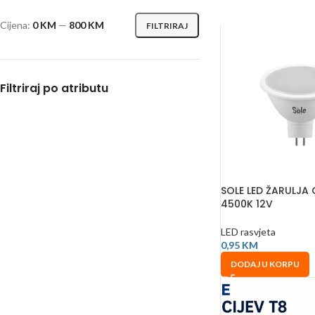
Cijena:
0 KM
—
800 KM
FILTRIRAJ
Filtriraj po atributu
SOLE LED ŽARULJA
4500K 12V
LED rasvjeta
0,95
KM
DODAJ U KORPU