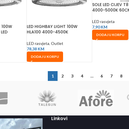
SOLE LED CIJEV T
4000-5000K 60C
LED rasvjeta
T 100W
LED HIGHBAY LIGHT 100W
7,90
KM
 LED
HLA100 4000-4500K
DODAJ U KORPU
VJETA
LED rasvjeta
,
Outlet
78,38
KM
DODAJ U KORPU
1
2
3
4
…
6
7
8
Linkovi