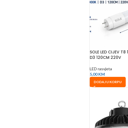
SOLE LED CIJEV T8
D3 120CM 220V
LED rasvjeta
5,00
KM
DODAJ U KORPU