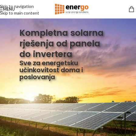
Skip to navigation
MENU
Skip to main content
Kompletna solarna
rješenja od panela
do invertera
Sve za energetsku
učinkovitost doma i
poslovanja