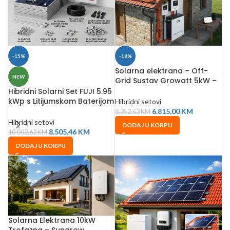
-15%
-18%
Solarna elektrana – Off-
NEW
Grid Sustav Growatt 5kW –
CFE 10kWh Litij
Hibridni Solarni Set FUJI 5.95
kWp s Litijumskom Baterijom
Hibridni setovi
5 kWh
6.815,00
KM
8.352,63
KM
Hibridni setovi
DODAJ U KORPU
8.505,46
KM
10.002,62
KM
DODAJ U KORPU
Solarna Elektrana 10kW