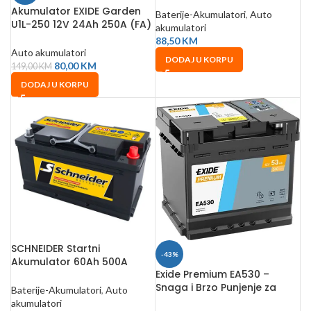
Akumulator EXIDE Garden
Baterije-Akumulatori
,
Auto
U1L-250 12V 24Ah 250A (FA)
akumulatori
(4901)
88,50
KM
Auto akumulatori
DODAJ U KORPU
80,00
KM
149,00
KM
DODAJ U KORPU
SCHNEIDER Startni
-43%
Akumulator 60Ah 500A
Exide Premium EA530 –
241x175x175 mm
Snaga i Brzo Punjenje za
Baterije-Akumulatori
,
Auto
Standardna Vozila
akumulatori