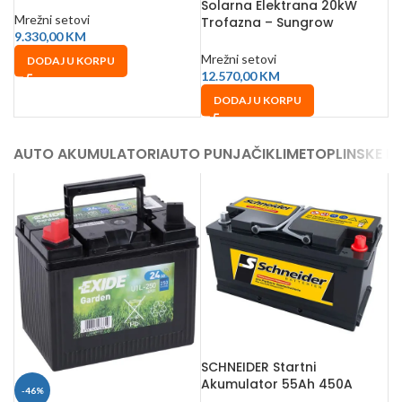
Solarna Elektrana 20kW
Mrežni setovi
Trofazna – Sungrow
9.330,00
KM
20.16kWp + Smart Meter
Mrežni setovi
DODAJ U KORPU
12.570,00
KM
DODAJ U KORPU
AUTO AKUMULATORI
AUTO PUNJAČI
KLIME
TOPLINSKE P
SCHNEIDER Startni
Akumulator 55Ah 450A
-46%
241x175x175 mm