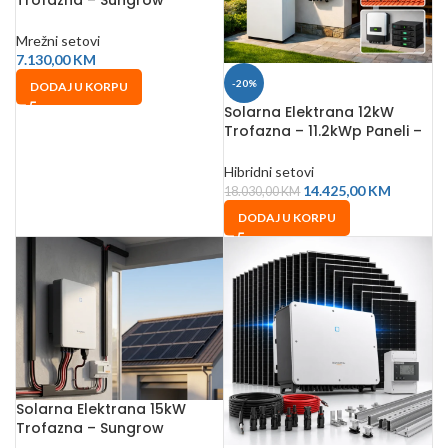
Trofazna – Sungrow
10.08kWp + Smart Meter
Mrežni setovi
7.130,00
KM
-20%
DODAJ U KORPU
Solarna Elektrana 12kW
Trofazna – 11.2kWp Paneli –
14.3kWh Ritar
Hibridni setovi
14.425,00
KM
18.030,00
KM
DODAJ U KORPU
Solarna Elektrana 15kW
Trofazna – Sungrow
15.12kWp + Smart Meter