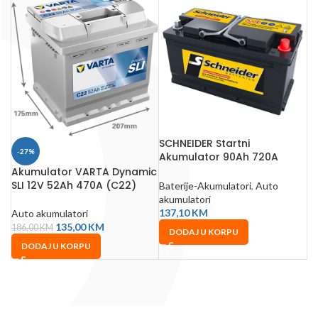
SCHNEIDER Startni
-27%
Akumulator 90Ah 720A
312x175x190 mm
Akumulator VARTA Dynamic
SLI 12V 52Ah 470A (C22)
Baterije-Akumulatori
,
Auto
akumulatori
137,10
KM
Auto akumulatori
135,00
KM
186,00
KM
DODAJ U KORPU
DODAJ U KORPU