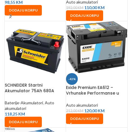
Auto akumulatori
98,55
KM
110,00
KM
192,00
KM
DODAJ U KORPU
DODAJ U KORPU
-43%
SCHNEIDER Startni
Exide Premium EA612 –
Akumulator 75Ah 680A
Vrhunske Performanse u
276x175x175 mm
Niskom Kućištu
Baterije-Akumulatori
,
Auto
Auto akumulatori
akumulatori
120,00
KM
212,00
KM
118,25
KM
DODAJ U KORPU
DODAJ U KORPU