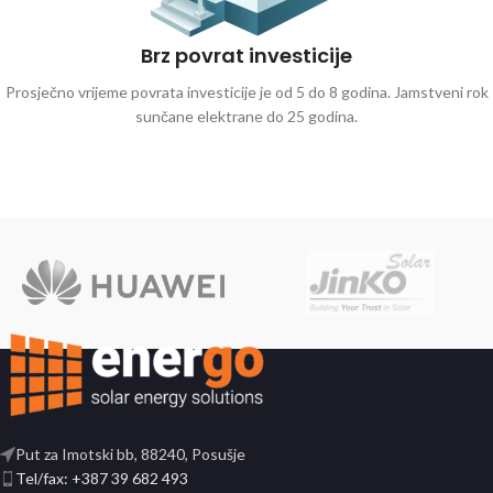
Brz povrat investicije
Prosječno vrijeme povrata investicije je od 5 do 8 godina. Jamstveni rok
sunčane elektrane do 25 godina.
Put za Imotski bb, 88240, Posušje
Tel/fax: +387 39 682 493