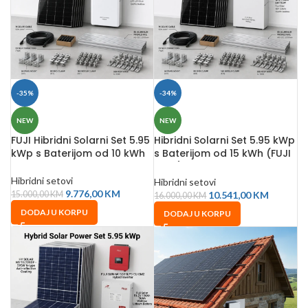
-35%
-34%
NEW
NEW
FUJI Hibridni Solarni Set 5.95
Hibridni Solarni Set 5.95 kWp
kWp s Baterijom od 10 kWh
s Baterijom od 15 kWh (FUJI
Ritar)
Hibridni setovi
Hibridni setovi
9.776,00
KM
10.541,00
KM
15.000,00
KM
16.000,00
KM
DODAJ U KORPU
DODAJ U KORPU