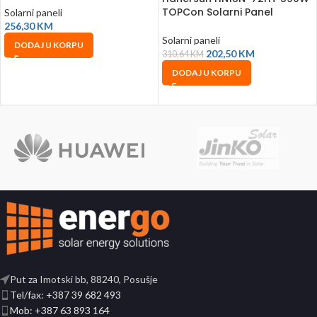
TOPCon Solarni Panel
Solarni paneli
256,30
KM
Solarni paneli
DODAJ U KORPU
202,50
KM
310,64
KM
DODAJ U KORPU
Put za Imotski bb, 88240, Posušje
Tel/fax: +387 39 682 493
Mob: +387 63 893 164