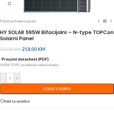
Click to enlarge
Početna
/
Solarni paneli
HY SOLAR 595W Bifacijalni – N-type TOPCon
Solarni Panel
218,00
KM
313,50
KM
Preuzmi datasheet (PDF)
595W TOPCon bifacial solarni modul.
-
+
DODAJ U KORPU
Add to wishlist