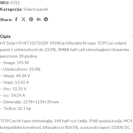
SKU:
4721
Kategorija:
Solarni paneli
Share:
Opis
HY Solar HY-NT10/72GDF 595W je bifacialni N-type TOPCon solarni
panel s učinkovitosti do 23.0%, SMBB half-cell tehnologijom i linearnim
jamstvom 30 godina.
– Snaga: 595 W
– Učinkovitost: 23.0%
– Vmpp: 44.34 V
– Impp: 13.42 A
– Voc: 52.35 V
– Isc: 14.19 A
– Dimenzije: 2278×1134×30 mm
– Težina: 32.1 kg
TOPCon N-type tehnologija, 144 half-cut ćelije, IP68 spojna kutija, MC4
kompatibilni konektori, bifacialnost 80±5%, sustavski napon 1500V DC.