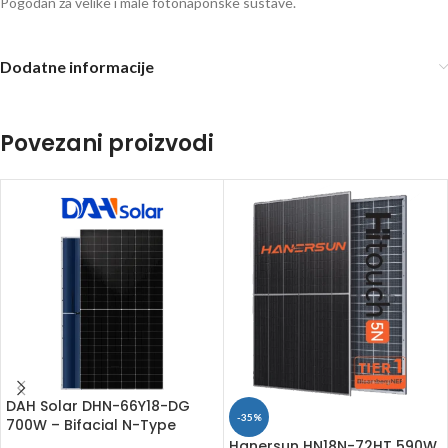
Pogodan za velike i male fotonaponske sustave.
Dodatne informacije
Povezani proizvodi
DAH Solar DHN-66Y18-DG
-35%
700W – Bifacial N-Type
TOPCon solarni panel
Hanersun HN18N-72HT 590W