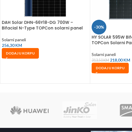
DAH Solar DHN-66Y18-DG 700W –
-30%
Bifacial N-Type TOPCon solarni panel
HY SOLAR 595W Bifa
Solarni paneli
TOPCon Solarni Pa
256,30
KM
DODAJ U KORPU
Solarni paneli
218,00
KM
313,50
KM
DODAJ U KORPU