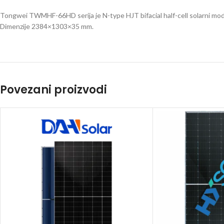
Tongwei TWMHF-66HD serija je N-type HJT bifacial half-cell solarni modul
Dimenzije 2384×1303×35 mm.
Povezani proizvodi