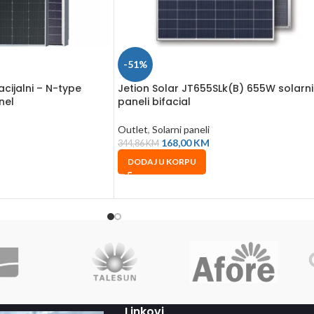
-51%
cijalni – N-type
Jetion Solar JT655SLk(B) 655W solarni
nel
paneli bifacial
Outlet
,
Solarni paneli
168,00
KM
344,86
KM
DODAJ U KORPU
Linkovi