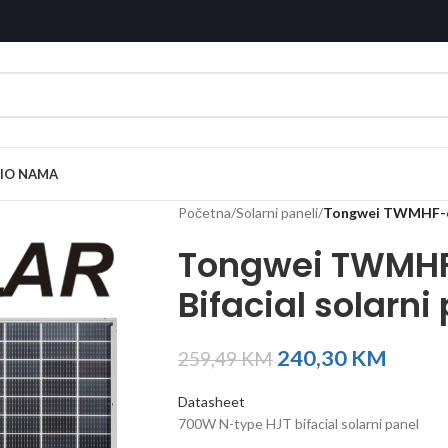
I
O NAMA
Početna
/
Solarni paneli
/
Tongwei TWMHF-66
Tongwei TWMH
Bifacial solarni
240,30
KM
259,49
KM
Datasheet
700W N-type HJT bifacial solarni panel