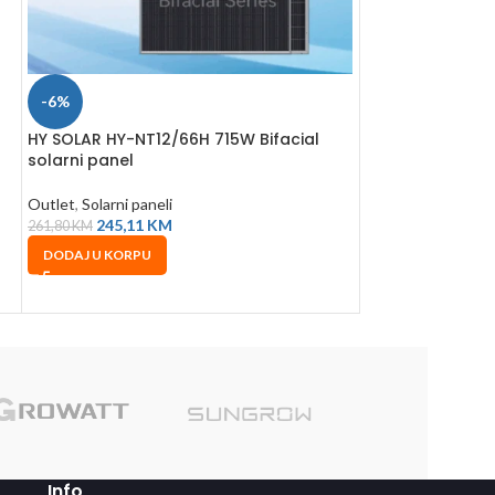
-6%
-47%
HY SOLAR HY-NT12/66H 715W Bifacial
LONGi 435W Mono
solarni panel
LR5-54HTH-43
Outlet
,
Solarni paneli
Outlet
,
Solarni pan
245,11
KM
121,64
261,80
KM
229,03
KM
DODAJ U KORPU
DODAJ U KORPU
Sole
Info