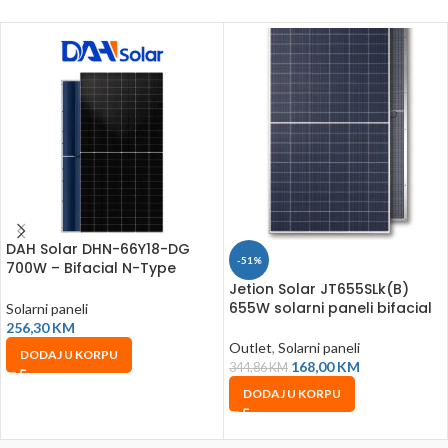
DAH Solar DHN-66Y18-DG
-51%
700W – Bifacial N-Type
TOPCon solarni panel
Jetion Solar JT655SLk(B)
655W solarni paneli bifacial
Solarni paneli
256,30
KM
Outlet
,
Solarni paneli
DODAJ U KORPU
168,00
KM
344,86
KM
DODAJ U KORPU