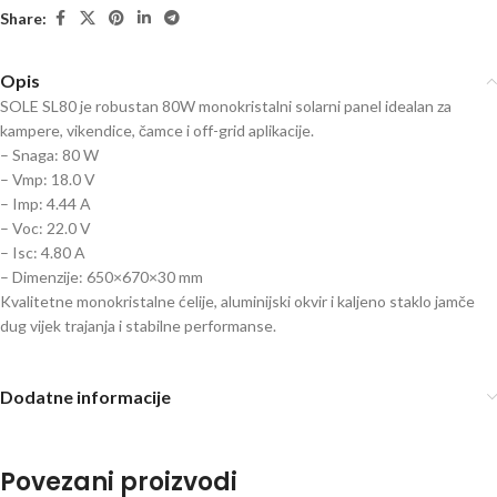
Share:
Opis
SOLE SL80 je robustan 80W monokristalni solarni panel idealan za
kampere, vikendice, čamce i off-grid aplikacije.
– Snaga: 80 W
– Vmp: 18.0 V
– Imp: 4.44 A
– Voc: 22.0 V
– Isc: 4.80 A
– Dimenzije: 650×670×30 mm
Kvalitetne monokristalne ćelije, aluminijski okvir i kaljeno staklo jamče
dug vijek trajanja i stabilne performanse.
Dodatne informacije
Povezani proizvodi