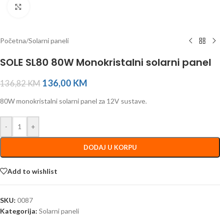
Click to enlarge
Početna
/
Solarni paneli
SOLE SL80 80W Monokristalni solarni panel
136,00
KM
136,82
KM
80W monokristalni solarni panel za 12V sustave.
-
+
DODAJ U KORPU
Add to wishlist
SKU:
0087
Kategorija:
Solarni paneli