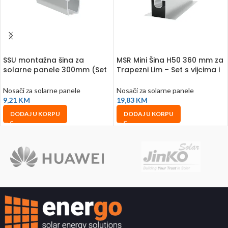
SSU montažna šina za
MSR Mini Šina H50 360 mm za
solarne panele 300mm (Set
Trapezni Lim – Set s vijcima i
s vijcima i gumama)
gumama
Nosači za solarne panele
Nosači za solarne panele
9,21
KM
19,83
KM
DODAJ U KORPU
DODAJ U KORPU