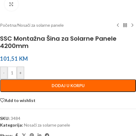
Click to enlarge
Početna
/
Nosači za solarne panele
SSC Montažna Šina za Solarne Panele
4200mm
101,51
KM
-
+
DODAJ U KORPU
Add to wishlist
SKU:
3484
Kategorija:
Nosači za solarne panele
Share: