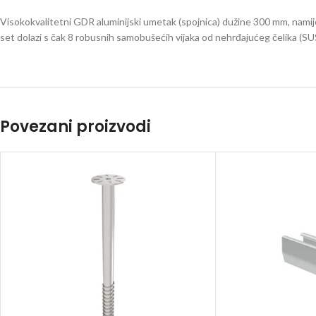
Visokokvalitetni GDR aluminijski umetak (spojnica) dužine 300 mm, namije
set dolazi s čak 8 robusnih samobušećih vijaka od nehrđajućeg čelika (SU
Povezani proizvodi