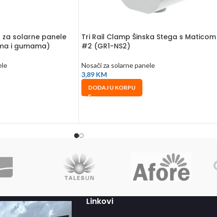
 za solarne panele
Tri Rail Clamp Šinska Stega s Maticom
ima i gumama)
#2 (GR1-NS2)
ele
Nosači za solarne panele
3,89
KM
DODAJ U KORPU
Linkovi