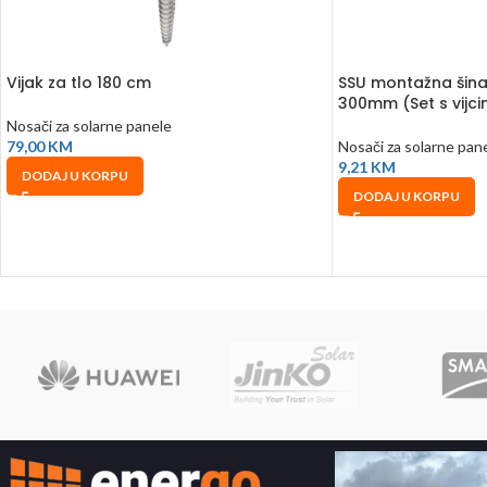
Vijak za tlo 180 cm
SSU montažna šina
300mm (Set s vijc
Nosači za solarne panele
79,00
KM
Nosači za solarne pan
9,21
KM
DODAJ U KORPU
DODAJ U KORPU