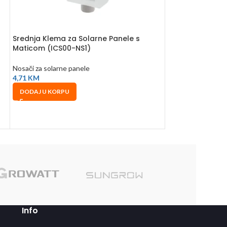
Srednja Klema za Solarne Panele s
-20%
Maticom (ICS00-NS1)
Krovna pod kons
Nosači za solarne panele
panel
4,71
KM
DODAJ U KORPU
Nosači za solarne 
56,00
KM
70,00
KM
DODAJ U KORPU
Sole
Info