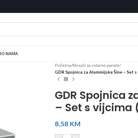
I
O NAMA
Početna
/
Nosači za solarne panele
/
GDR Spojnica za Aluminijske Šine – Set 
GDR Spojnica za
– Set s vijcim
8,58
KM