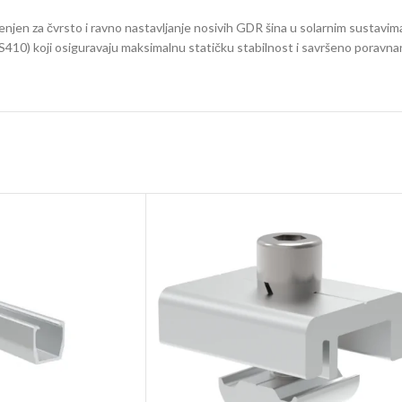
njen za čvrsto i ravno nastavljanje nosivih GDR šina u solarnim sustavima
S410) koji osiguravaju maksimalnu statičku stabilnost i savršeno poravnan