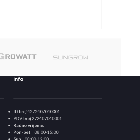
LED rasvjeta
1,90
KM
DODAJ U KORPU
Sole
Info
ID broj 4272407040001
PDV broj 272407040001
Radno vrijeme:
Pon-pet
08:00-15:00
Sub
08:00-12:00