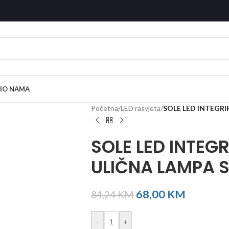
I
O NAMA
Početna
/
LED rasvjeta
/
SOLE LED INTEGR
SOLE LED INTEG
ULIČNA LAMPA 
68,00
KM
84,24
KM
-
+