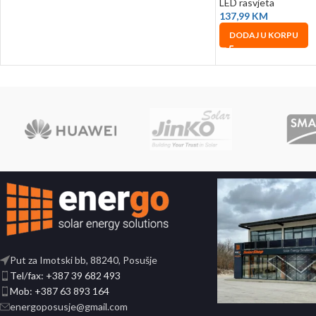
LED rasvjeta
137,99
KM
DODAJ U KORPU
Put za Imotski bb, 88240, Posušje
Tel/fax: +387 39 682 493
Mob: +387 63 893 164
energoposusje@gmail.com