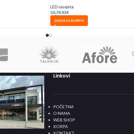
LED rasvjeta
50,74
KM
DODAJ U KORPU
Linkovi
POČETNA
O NAMA
WEB SHOP
KORPA
KONTAKT