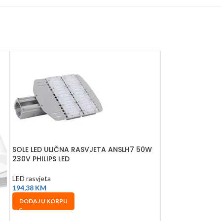
SOLE LED ULIČNA RASVJETA ANSLH7 50W
230V PHILIPS LED
LED rasvjeta
194,38
KM
DODAJ U KORPU
SOLE LED ŽARUL