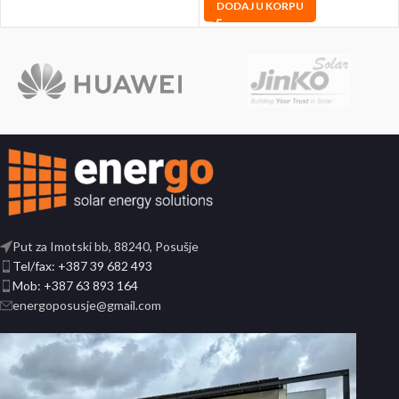
DODAJ U KORPU
Put za Imotski bb, 88240, Posušje
Tel/fax: +387 39 682 493
Mob: +387 63 893 164
energoposusje@gmail.com