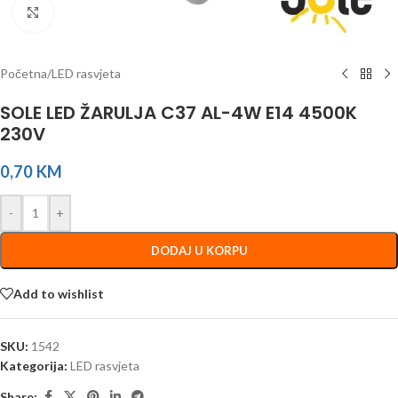
Click to enlarge
Početna
/
LED rasvjeta
SOLE LED ŽARULJA C37 AL-4W E14 4500K
230V
0,70
KM
-
+
DODAJ U KORPU
Add to wishlist
SKU:
1542
Kategorija:
LED rasvjeta
Share: