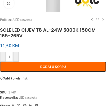
Click to enlarge
Početna
/
LED rasvjeta
SOLE LED CIJEV T8 AL-24W 5000K 150CM
165-265V
11,50
KM
-
+
DODAJ U KORPU
Add to wishlist
SKU:
1749
Kategorija:
LED rasvjeta
Share: