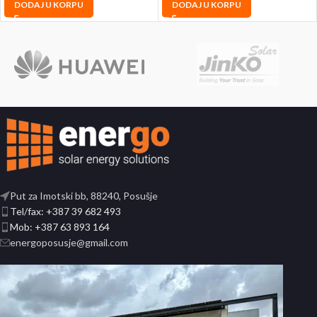
DODAJ U KORPU
DODAJ U KORPU
Put za Imotski bb, 88240, Posušje
Tel/fax: +387 39 682 493
Mob: +387 63 893 164
energoposusje@gmail.com