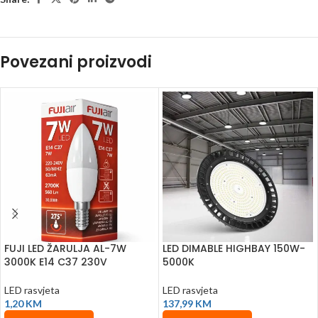
Povezani proizvodi
FUJI LED ŽARULJA AL-7W
LED DIMABLE HIGHBAY 150W-
3000K E14 C37 230V
5000K
LED rasvjeta
LED rasvjeta
1,20
KM
137,99
KM