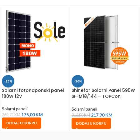
-35%
-30%
Solarni fotonaponski panel
Shinefar Solarni Panel 595W
180W 12V
SF-M18/144 – TOPCon
Monokristal
Solarni paneli
Solarni paneli
175,00
KM
217,90
KM
269,71
KM
313,50
KM
DODAJ U KORPU
DODAJ U KORPU