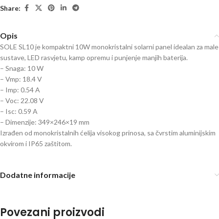
Share:
Opis
SOLE SL10 je kompaktni 10W monokristalni solarni panel idealan za male
sustave, LED rasvjetu, kamp opremu i punjenje manjih baterija.
– Snaga: 10 W
– Vmp: 18.4 V
– Imp: 0.54 A
– Voc: 22.08 V
– Isc: 0.59 A
– Dimenzije: 349×246×19 mm
Izrađen od monokristalnih ćelija visokog prinosa, sa čvrstim aluminijskim
okvirom i IP65 zaštitom.
Dodatne informacije
Povezani proizvodi