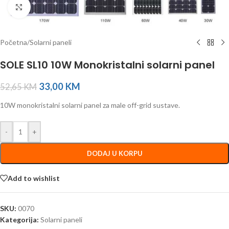
Click to enlarge
Početna
/
Solarni paneli
SOLE SL10 10W Monokristalni solarni panel
33,00
KM
52,65
KM
10W monokristalni solarni panel za male off-grid sustave.
-
+
DODAJ U KORPU
Add to wishlist
SKU:
0070
Kategorija:
Solarni paneli