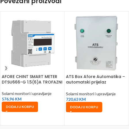
Povezani proizvodi
AFORE CHINT SMART METER
ATS Box Afore Automatika –
DTSU666-G 1.5(6)A TROFAZNI
automatski prijelaz
napajanja
Solarni monitori i upravljanje
Solarni monitori i upravljanje
576,96
KM
720,63
KM
DODAJ U KORPU
DODAJ U KORPU