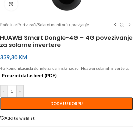
Click to enlarge
Početna
/
Pretvarači
/
Solarni monitori i upravljanje
HUAWEI Smart Dongle-4G – 4G povezivanje
za solarne invertere
339,30
KM
4G komunikacijski dongle za daljinski nadzor Huawei solarnih invertera.
Preuzmi datasheet (PDF)
-
+
DODAJ U KORPU
Add to wishlist