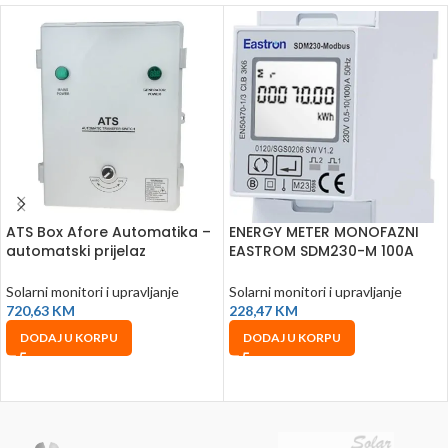
ATS Box Afore Automatika –
ENERGY METER MONOFAZNI
automatski prijelaz
EASTROM SDM230-M 100A
napajanja
(Fuji Solar)
Solarni monitori i upravljanje
Solarni monitori i upravljanje
720,63
KM
228,47
KM
DODAJ U KORPU
DODAJ U KORPU