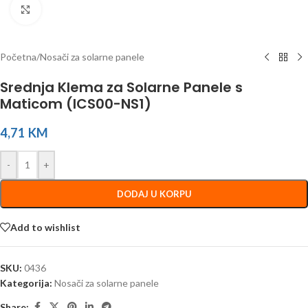
Click to enlarge
Početna
/
Nosači za solarne panele
Srednja Klema za Solarne Panele s
Maticom (ICS00-NS1)
4,71
KM
-
+
DODAJ U KORPU
Add to wishlist
SKU:
0436
Kategorija:
Nosači za solarne panele
Share: