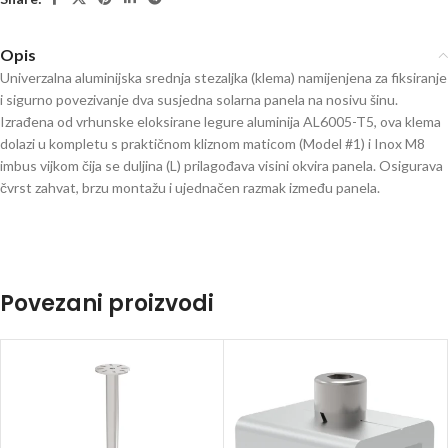
Opis
Univerzalna aluminijska srednja stezaljka (klema) namijenjena za fiksiranje
i sigurno povezivanje dva susjedna solarna panela na nosivu šinu.
Izrađena od vrhunske eloksirane legure aluminija AL6005-T5, ova klema
dolazi u kompletu s praktičnom kliznom maticom (Model #1) i Inox M8
imbus vijkom čija se duljina (L) prilagođava visini okvira panela. Osigurava
čvrst zahvat, brzu montažu i ujednačen razmak između panela.
Povezani proizvodi