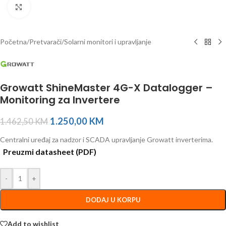
Click to enlarge
Početna
/
Pretvarači
/
Solarni monitori i upravljanje
Growatt ShineMaster 4G-X Datalogger –
Monitoring za Invertere
1.250,00
KM
1.462,50
KM
Centralni uređaj za nadzor i SCADA upravljanje Growatt inverterima.
Preuzmi datasheet (PDF)
-
+
DODAJ U KORPU
Add to wishlist