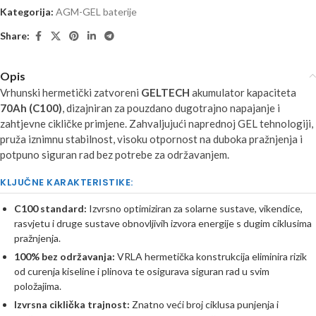
Kategorija:
AGM-GEL baterije
Share:
Opis
Vrhunski hermetički zatvoreni
GELTECH
akumulator kapaciteta
70Ah (C100)
, dizajniran za pouzdano dugotrajno napajanje i
zahtjevne cikličke primjene. Zahvaljujući naprednoj GEL tehnologiji,
pruža iznimnu stabilnost, visoku otpornost na duboka pražnjenja i
potpuno siguran rad bez potrebe za održavanjem.
KLJUČNE KARAKTERISTIKE:
C100 standard:
Izvrsno optimiziran za solarne sustave, vikendice,
rasvjetu i druge sustave obnovljivih izvora energije s dugim ciklusima
pražnjenja.
100% bez održavanja:
VRLA hermetička konstrukcija eliminira rizik
od curenja kiseline i plinova te osigurava siguran rad u svim
položajima.
Izvrsna ciklička trajnost:
Znatno veći broj ciklusa punjenja i