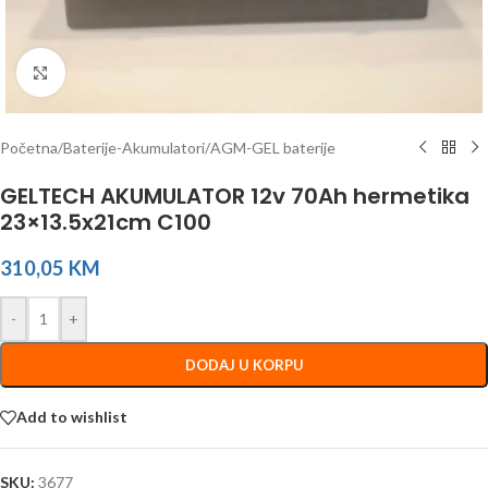
Click to enlarge
Početna
/
Baterije-Akumulatori
/
AGM-GEL baterije
GELTECH AKUMULATOR 12v 70Ah hermetika
23×13.5x21cm C100
310,05
KM
-
+
DODAJ U KORPU
Add to wishlist
SKU:
3677