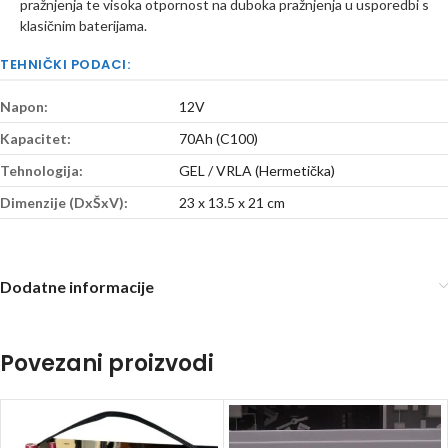
pražnjenja te visoka otpornost na duboka pražnjenja u usporedbi s
klasičnim baterijama.
TEHNIČKI PODACI:
Napon:
12V
Kapacitet:
70Ah (C100)
Tehnologija:
GEL / VRLA (Hermetička)
Dimenzije (DxŠxV):
23 x 13.5 x 21 cm
Dodatne informacije
Povezani proizvodi