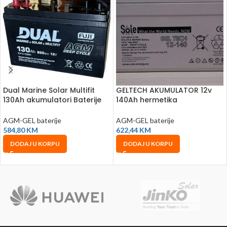
Dual Marine Solar Multifit
GELTECH AKUMULATOR 12v
130Ah akumulatori Baterije
140Ah hermetika
12V Marine Solar Equipment
41×17.5x22cm C100
AGM-GEL baterije
AGM-GEL baterije
584,80
KM
622,44
KM
DODAJ U KORPU
DODAJ U KORPU