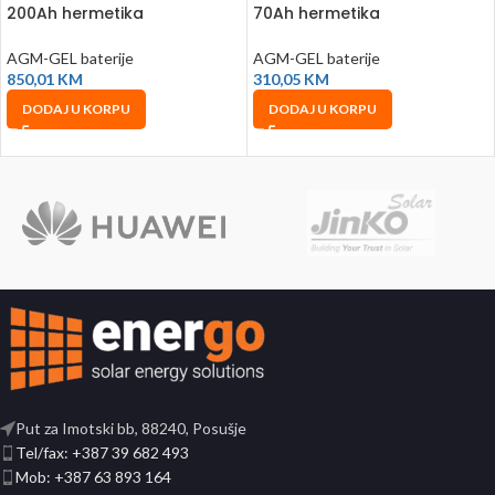
200Ah hermetika
70Ah hermetika
53x21x21.5cm C100
23×13.5x21cm C100
AGM-GEL baterije
AGM-GEL baterije
850,01
KM
310,05
KM
DODAJ U KORPU
DODAJ U KORPU
Put za Imotski bb, 88240, Posušje
Tel/fax: +387 39 682 493
Mob: +387 63 893 164