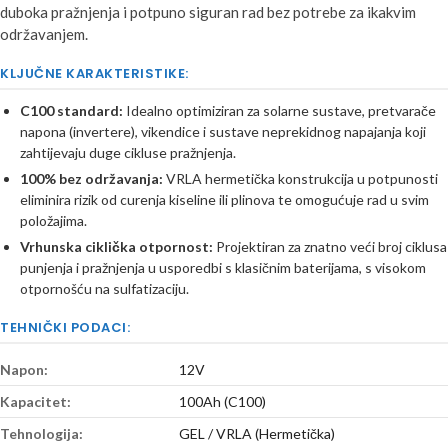
duboka pražnjenja i potpuno siguran rad bez potrebe za ikakvim
održavanjem.
KLJUČNE KARAKTERISTIKE:
C100 standard:
Idealno optimiziran za solarne sustave, pretvarače
napona (invertere), vikendice i sustave neprekidnog napajanja koji
zahtijevaju duge cikluse pražnjenja.
100% bez održavanja:
VRLA hermetička konstrukcija u potpunosti
eliminira rizik od curenja kiseline ili plinova te omogućuje rad u svim
položajima.
Vrhunska ciklička otpornost:
Projektiran za znatno veći broj ciklusa
punjenja i pražnjenja u usporedbi s klasičnim baterijama, s visokom
otpornošću na sulfatizaciju.
TEHNIČKI PODACI:
Napon:
12V
Kapacitet:
100Ah (C100)
Tehnologija:
GEL / VRLA (Hermetička)