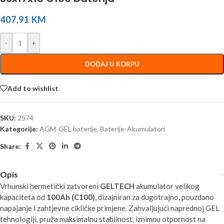
407,91
KM
-
+
DODAJ U KORPU
Add to wishlist
SKU:
2574
Kategorije:
AGM-GEL baterije
,
Baterije-Akumulatori
Share:
Opis
Vrhunski hermetički zatvoreni
GELTECH
akumulator velikog
kapaciteta od
100Ah (C100)
, dizajniran za dugotrajno, pouzdano
napajanje i zahtjevne cikličke primjene. Zahvaljujući naprednoj GEL
tehnologiji, pruža maksimalnu stabilnost, iznimnu otpornost na