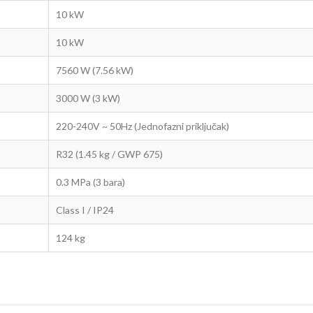
10 kW
10 kW
7560 W (7.56 kW)
3000 W (3 kW)
220-240V ~ 50Hz (Jednofazni priključak)
R32 (1.45 kg / GWP 675)
0.3 MPa (3 bara)
Class I / IP24
124 kg