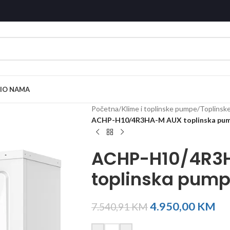
I
O NAMA
Početna
/
Klime i toplinske pumpe
/
Toplinsk
ACHP-H10/4R3HA-M AUX toplinska pu
ACHP-H10/4R3
toplinska pum
4.950,00
KM
7.540,91
KM