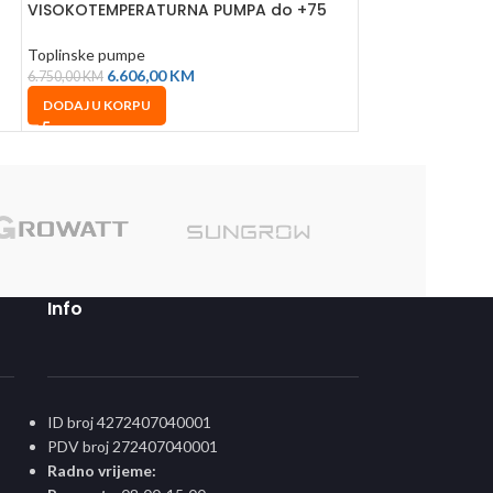
VISOKOTEMPERATURNA PUMPA do +75
R290 Monoblok
TROFAZNA
Toplinske pumpe
Toplinske pumpe
6.983
6.606,00
KM
10.212,00
KM
6.750,00
KM
DODAJ U KORPU
DODAJ U KORPU
Sole
Info
ID broj 4272407040001
PDV broj 272407040001
Radno vrijeme: