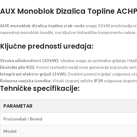
AUX Monoblok Dizalica Topline ACH
AUX monoblok dizalica topline zrak-voda
snage 10 kW predstavlja vrh
naprednoj monoblok izvedbi, sve ključne hidrauličke komponente nalaze se
Ključne prednosti uređaja:
Visoka učinkovitost (10 kW):
Idealna snaga za optimalno grijanje i hlađ
Ekološki plin R32:
Koristi rashladni medij nove generacije koji pruža veći
Integrirani elektro-grijač (3 kW):
Dodatni pomoćni grijač osigurava stab
Robusna vanjska izvedba:
Visoki stupanj zaštite
IP24
osigurava dugotra
Tehničke specifikacije:
PARAMETAR
Proizvođač / Brend
Model