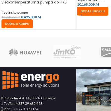
visokotemperaturna pumpa do +75
10.165,00
KM
trofazna
DODAJ U KORPU
Toplinske pumpe
8.495,00
KM
11.798,75
KM
DODAJ U KORPU
Put za Imotski bb, 88240, Posušje
Tel/fax: +387 39 682 493
Mob: +387 63 893 164