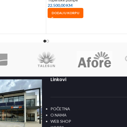
22.500,00
KM
DODAJ U KORPU
Linkovi
POČETNA
O NAMA
WEB SHOP