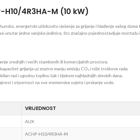
P-H10/4R3HA-M (10 kW)
unsko, energetski učinkovito rješenje za grijanje i hlađenje vašeg doma 
 unutar jedne vanjske jedinice, što značajno pojednostavljuje montažu i 
enje srednjih i većih stambenih ili komercijalnih prostora.
 kapacitet grijanja uz znatno manju emisiju CO₂ i niže troškove rada.
ilan rad i ugodnu toplinu čak i tijekom najhladnijih zimskih dana.
jnost i otpornost na sve vremenske uvjete i prskanje vode.
VRIJEDNOST
AUX
ACHP-H10/4R3HA-M