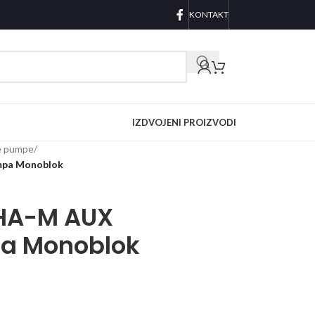
KONTAKT
IZDVOJENI PROIZVODI
e pumpe
/
mpa Monoblok
HA-M AUX
pa Monoblok