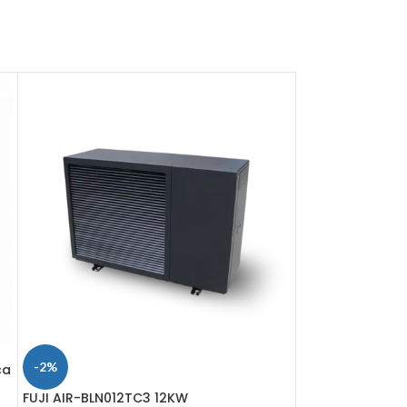
-2%
-32%
ca
FUJI AIR-BLN012TC3 12KW
Toplinska pump