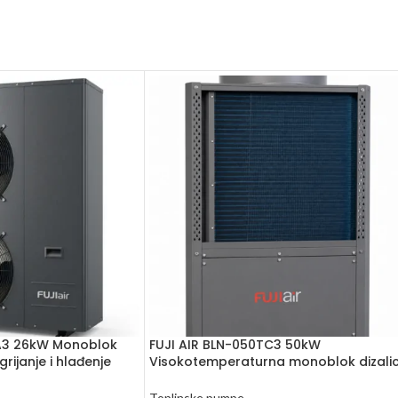
TA3 26kW Monoblok
FUJI AIR BLN-050TC3 50kW
grijanje i hlađenje
Visokotemperaturna monoblok dizali
topline (R290)
Toplinske pumpe