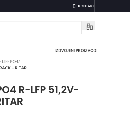
KONTAKT
IZDVOJENI PROIZVODI
e - LIFEPO4
/
 RACK – RITAR
PO4 R-LFP 51,2V-
RITAR