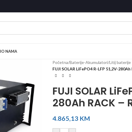
I
O NAMA
Početna
/
Baterije-Akumulatori
/
Litij baterij
FUJI SOLAR LiFePO4 R-LFP 51,2V-280Ah
FUJI SOLAR LiFe
280Ah RACK – 
4.865,13
KM