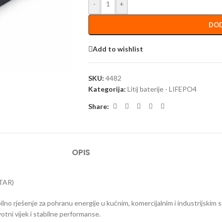
-
+
DOD
Add to wishlist
SKU:
4482
Kategorija:
Litij baterije - LIFEPO4
Share:
OPIS
TAR)
no rješenje za pohranu energije u kućnim, komercijalnim i industrijskim so
votni vijek i stabilne performanse.