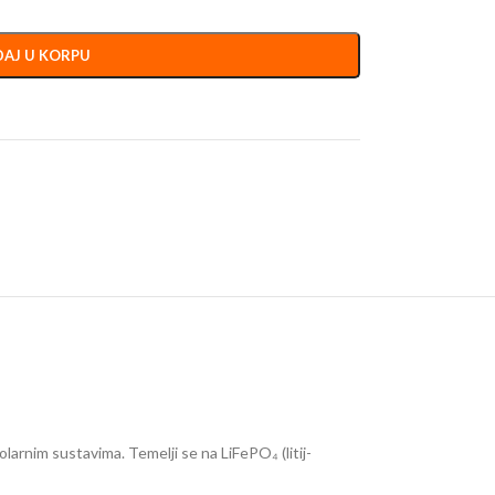
AJ U KORPU
larnim sustavima. Temelji se na LiFePO₄ (litij-