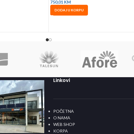
750,01
KM
DODAJ U KORPU
Linkovi
POČETNA
O NAMA
WEB SHOP
KORPA