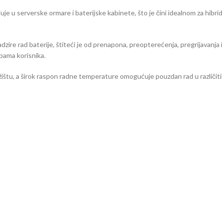
e u serverske ormare i baterijske kabinete, što je čini idealnom za hibrid
re rad baterije, štiteći je od prenapona, preopterećenja, pregrijavanja
ebama korisnika.
žištu, a širok raspon radne temperature omogućuje pouzdan rad u različit