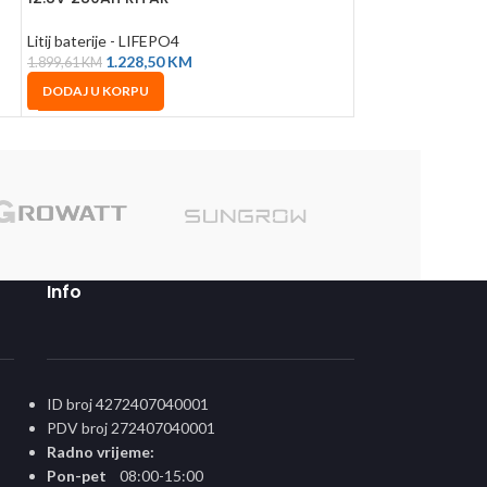
819,00
KM
DODAJ U KORPU
Litij baterije - LIFEPO4
1.228,50
KM
1.899,61
KM
DODAJ U KORPU
Sole
Info
ID broj 4272407040001
PDV broj 272407040001
Radno vrijeme:
Pon-pet
08:00-15:00