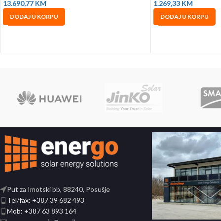
13.690,77
KM
1.269,33
KM
DODAJ U KORPU
DODAJ U KORPU
Put za Imotski bb, 88240, Posušje
Tel/fax: +387 39 682 493
Mob: +387 63 893 164