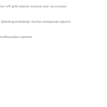
ne i off-grid solarne sustave, kao i za sustave
 i dubokog pražnjenja. Sustav omogućuje sigurnu
im klimatskim uvjetima.