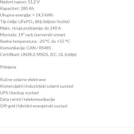
Nazivni napon: 51,2 V
Kapacitet: 280 Ah
Ukupna energija: ≈ 14,3 kWh
Tip ćelija: LiFePO₄ (litij-željezo-fosfat)
Maks. struja pražnjenja: do 140 A
Montaža: 19″ rack (serverski ormar)
Radna temperatura: -20 °C do +55 °C
Komunikacija: CAN / RS485
Certifikati: UN38.3, MSDS, IEC, UL (ćelije)
Primjena
Kućne solarne elektrane
Komercijalni i industrijski solarni sustavi
UPS i backup sustavi
Data centri i telekomunikacije
Off-grid i hibridni energetski sustavi