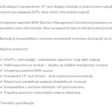
Zahvaljujući standardnom 19″ rack dizajnu, baterija se jednostavno ugrađuj
rezervnog napajanja (UPS, data centri, industrijski pogoni).
Integrirani napredni BMS (Battery Management System) kontinuirano nadzi
paralelnu vezu više baterija, čime se kapacitet lako proširuje prema potr
Baterija je kompatibilna s većinom renomiranih invertera dostupnih na tr
Ključne prednosti
✔ LiFePO₄ tehnologija – maksimalna sigurnost i dug vijek trajanja
✔ Veliki kapacitet po modulu – idealno za ozbiljne energetske sustave
✔ Integrirani pametni BMS sustav
✔ Standardni 19″ rack format – brza i jednostavna instalacija
✔ Mogućnost paralelnog spajanja (skalabilnost sustava)
✔ Kompatibilna s većinom hibridnih i off-grid invertera
✔ Pogodna za kućne i industrijske solarne elektrane
Tehničke specifikacije