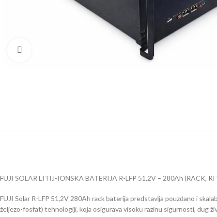
Click to enlarge
FUJI SOLAR LITIJ-IONSKA BATERIJA R-LFP 51,2V – 280Ah (RACK, RI
FUJI Solar R-LFP 51,2V 280Ah rack baterija predstavlja pouzdano i skalabil
željezo-fosfat) tehnologiji, koja osigurava visoku razinu sigurnosti, dug ži