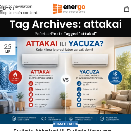
Skip to navigation
MENU
Skip to main content
Tag Archives: attakai
Početak
/
Posts Tagged "attakai"
25
LIP
KLIMATIZACIJA