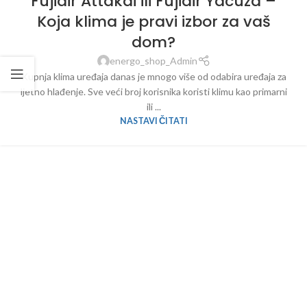
Fujiair Attakai ili Fujiair Yacuza –
Koja klima je pravi izbor za vaš
dom?
energo_shop_Admin
Kupnja klima uređaja danas je mnogo više od odabira uređaja za
ljetno hlađenje. Sve veći broj korisnika koristi klimu kao primarni
ili ...
NASTAVI ČITATI