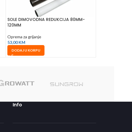
SOLE DIMOVODNA REDUKCIJA 80MM-
SOLE DIMOVODN
120MM
150MM
Oprema za grijanje
Oprema za grijanje
53,00
KM
51,66
KM
DODAJ U KORPU
DODAJ U KORPU
Sole
Info