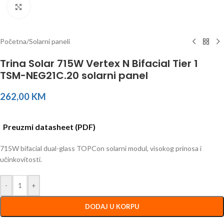
Click to enlarge
Početna
/
Solarni paneli
Trina Solar 715W Vertex N Bifacial Tier 1
TSM-NEG21C.20 solarni panel
262,00
KM
Preuzmi datasheet (PDF)
715W bifacial dual-glass TOPCon solarni modul, visokog prinosa i
učinkovitosti.
-
+
DODAJ U KORPU