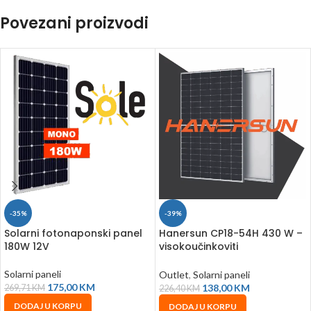
Povezani proizvodi
-35%
-39%
Solarni fotonaponski panel
Hanersun CP18-54H 430 W –
180W 12V
visokoučinkoviti
monokristalni PV panel
Solarni paneli
Outlet
,
Solarni paneli
175,00
KM
138,00
KM
269,71
KM
226,40
KM
DODAJ U KORPU
DODAJ U KORPU