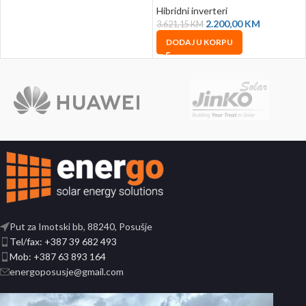
Hibridni inverteri
2.200,00
KM
3.621,15
KM
DODAJ U KORPU
Put za Imotski bb, 88240, Posušje
Tel/fax: +387 39 682 493
Mob: +387 63 893 164
energoposusje@gmail.com