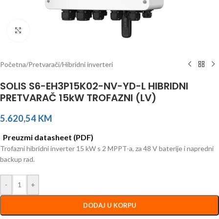
Click to enlarge
Početna
/
Pretvarači
/
Hibridni inverteri
SOLIS S6-EH3P15K02-NV-YD-L HIBRIDNI
PRETVARAČ 15kW TROFAZNI (LV)
5.620,54
KM
Preuzmi datasheet (PDF)
Trofazni hibridni inverter 15 kW s 2 MPPT-a, za 48 V baterije i napredni
backup rad.
-
+
DODAJ U KORPU