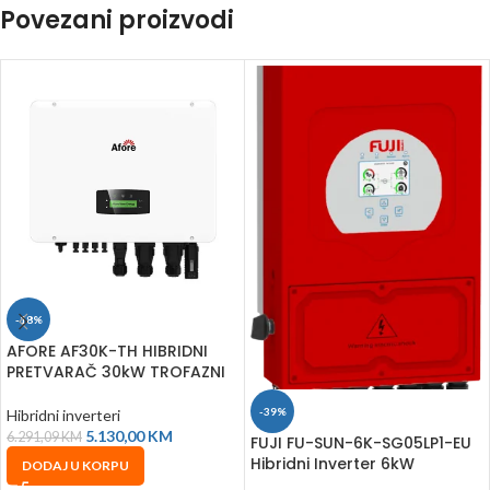
Povezani proizvodi
-18%
AFORE AF30K-TH HIBRIDNI
PRETVARAČ 30kW TROFAZNI
-39%
Hibridni inverteri
5.130,00
KM
6.291,09
KM
FUJI FU-SUN-6K-SG05LP1-EU
Hibridni Inverter 6kW
DODAJ U KORPU