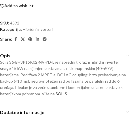
Add to wishlist
SKU:
4592
Kategorija:
Hibridni inverteri
Share:
Opis
Solis S6-EH3P15K02-NV-YD-L je napredni trofazni hibridni inverter
snage 15 kW namijenjen sustavima s niskonaponskim (40–60 V)
baterijama. Podržava 2 MPPT-a, DC i AC coupling, brzo prebacivanje na
backup (<10 ms), neuravnotežen rad po fazama te paralelni rad do 6
uređaja. Idealan je za veće stambene i komercijalne solarne sustave s
baterijskom pohranom. Više na
SOLIS
Dodatne informacije