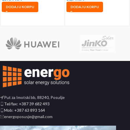
DODAJ U KORPU
DODAJ U KORPU
Put za Imotski bb, 88240, Posušje
Tel/fax: +387 39 682 493
Mob: +387 63 893 164
energoposusje@gmail.com