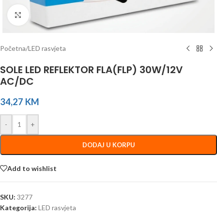
Click to enlarge
Početna
/
LED rasvjeta
SOLE LED REFLEKTOR FLA(FLP) 30W/12V
AC/DC
34,27
KM
-
+
DODAJ U KORPU
Add to wishlist
SKU:
3277
Kategorija:
LED rasvjeta