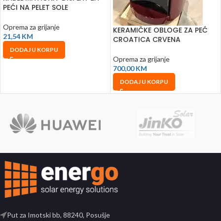
PEĆI NA PELET SOLE
Oprema za grijanje
KERAMIČKE OBLOGE ZA PEĆ
21,54
KM
CROATICA CRVENA
DODAJ U KORPU
Oprema za grijanje
700,00
KM
DODAJ U KORPU
Put za Imotski bb, 88240, Posušje