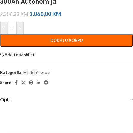
300Ah Autonomija
2.060,00
KM
2.306,33
KM
-
+
DODAJ U KORPU
Add to wishlist
Kategorija:
Hibridni setovi
Share:
Opis