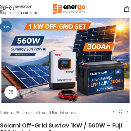
Skip to navigation
MENU
Skip to main content
-11%
Click to enlarge
Početna
/
Solarna elektrana
/
Hibridni setovi
Solarni Off-Grid Sustav 1kW / 560W – Fuji