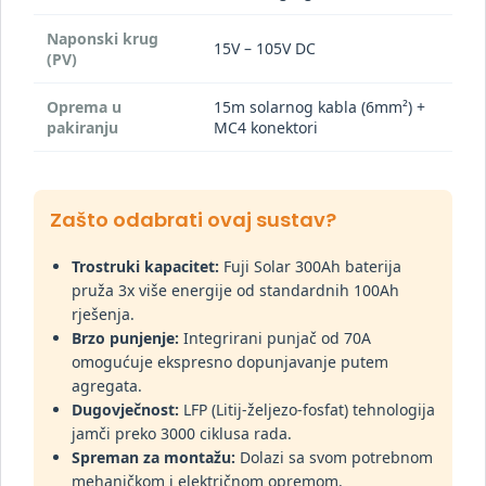
Naponski krug
15V – 105V DC
(PV)
Oprema u
15m solarnog kabla (6mm²) +
pakiranju
MC4 konektori
Zašto odabrati ovaj sustav?
Trostruki kapacitet:
Fuji Solar 300Ah baterija
pruža 3x više energije od standardnih 100Ah
rješenja.
Brzo punjenje:
Integrirani punjač od 70A
omogućuje ekspresno dopunjavanje putem
agregata.
Dugovječnost:
LFP (Litij-željezo-fosfat) tehnologija
jamči preko 3000 ciklusa rada.
Spreman za montažu:
Dolazi sa svom potrebnom
mehaničkom i električnom opremom.