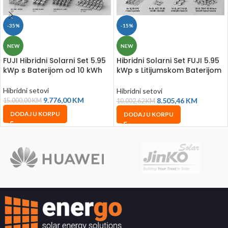
-35%
-15%
NEW
NEW
FUJI Hibridni Solarni Set 5.95
Hibridni Solarni Set FUJI 5.95
kWp s Baterijom od 10 kWh
kWp s Litijumskom Baterijom
5 kWh
Hibridni setovi
Hibridni setovi
9.776,00
KM
8.505,46
KM
15.000,00
KM
10.002,62
KM
DODAJ U KORPU
DODAJ U KORPU