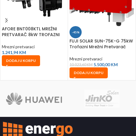
AFORE BNT008KTL MREŽNI
-45%
PRETVARAČ 8kW TROFAZNI
FUJI SOLAR SUN-75K-G 75kW
Trofazni Mrežni Pretvarač
Mrezni pretvaraci
1.241,94
KM
Mrezni pretvaraci
DODAJ U KORPU
5.500,00
KM
10.023,60
KM
DODAJ U KORPU