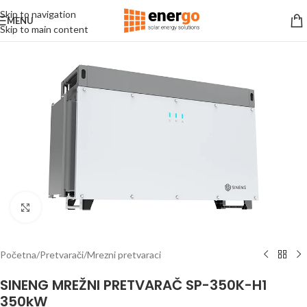
Skip to navigation
MENU
Skip to main content
Click to enlarge
Početna
/
Pretvarači
/
Mrezni pretvaraci
SINENG MREŽNI PRETVARAČ SP-350K-H1
350kW