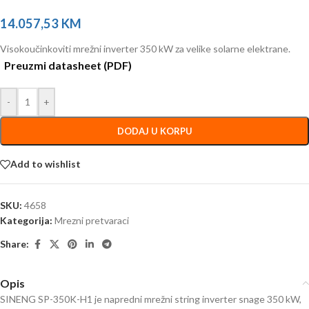
14.057,53
KM
Visokoučinkoviti mrežni inverter 350 kW za velike solarne elektrane.
Preuzmi datasheet (PDF)
-
+
DODAJ U KORPU
Add to wishlist
SKU:
4658
Kategorija:
Mrezni pretvaraci
Share:
Opis
SINENG SP-350K-H1 je napredni mrežni string inverter snage 350 kW,