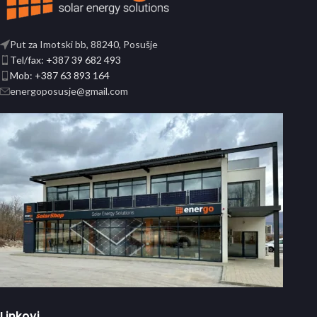
Put za Imotski bb, 88240, Posušje
Tel/fax: +387 39 682 493
Mob: +387 63 893 164
energoposusje@gmail.com
Linkovi