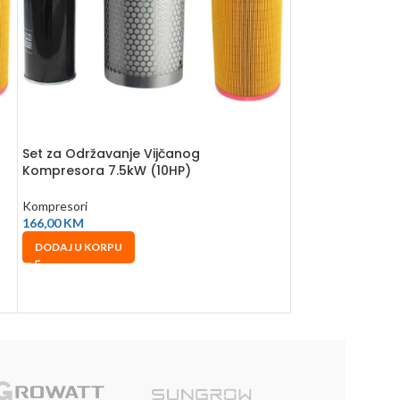
Set za Održavanje Vijčanog
Set za Održavan
Kompresora 7.5kW (10HP)
Kompresor
Kompresori
Kompresori
166,00
KM
330,00
KM
DODAJ U KORPU
DODAJ U KORPU
Sole