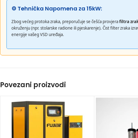
⚙️ Tehnička Napomena za 15kW:
Zbog većeg protoka zraka, preporučuje se češća provjera
filtra zra
okruženju (npr. stolarske radione ili pjeskarenje). Čist filter zraka i
energije vašeg VSD uređaja.
Povezani proizvodi