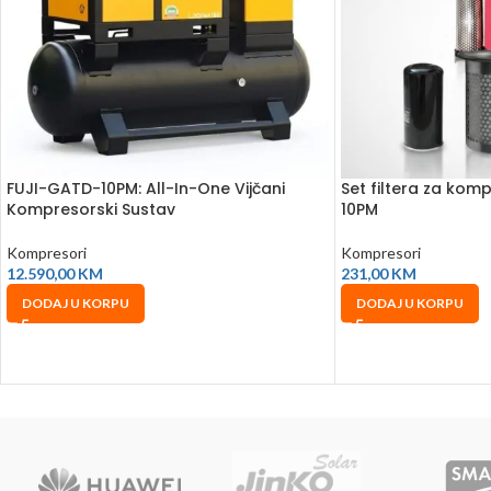
FUJI-GATD-10PM: All-In-One Vijčani
Set filtera za ko
Kompresorski Sustav
10PM
Kompresori
Kompresori
12.590,00
KM
231,00
KM
DODAJ U KORPU
DODAJ U KORPU