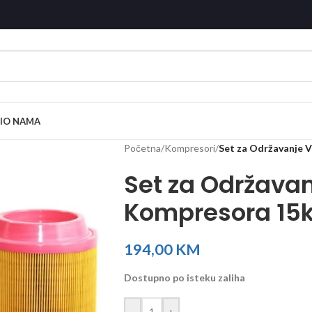
I
O NAMA
Početna
/
Kompresori
/
Set za Održavanje 
Set za Održavan
Kompresora 15
194,00
KM
Dostupno po isteku zaliha
-
+