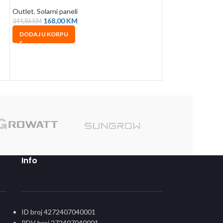
Outlet
,
Solarni paneli
Outlet
,
Solarni pan
168,00
KM
121,64
344,86
KM
229,03
KM
DODAJ U KORPU
DODAJ U KORPU
Sole
Info
ID broj 4272407040001
PDV broj 272407040001