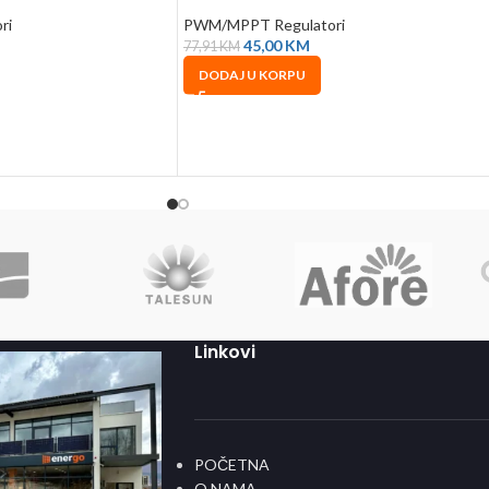
ri
PWM/MPPT Regulatori
45,00
KM
77,91
KM
DODAJ U KORPU
Linkovi
POČETNA
O NAMA