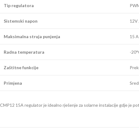
Tip regulatora
PW
Sistemski napon
12V 
Maksimalna struja punjenja
15 A
Radna temperatura
-20°
Zaštitne funkcije
Prek
Primjena
Sredn
CMP12 15A regulator je idealno rješenje za solarne instalacije gdje je po