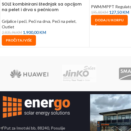
SOLE kombinirani štednjak sa opcijom
PWM/MPPT Regulato
na pelet i drva s pećnicom
127,50
KM
195,80
KM
DODAJ U KORPU
Grijalice i peći
,
Peći na drva
,
Peći na pelet
,
Outlet
1.900,00
KM
2.835,96
KM
PROČITAJ VIŠE
Put za Imotski bb, 88240, Posušje