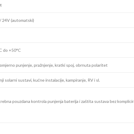
M
/ 24V (automatski)
C do +50°C
omjerno punjenje, pražnjenje, kratki spoj, obrnuta polaritet
ji solarni sustavi, kućne instalacije, kampiranje, RV i sl.
trebna pouzdana kontrola punjenja baterija i zaštita sustava bez komplici