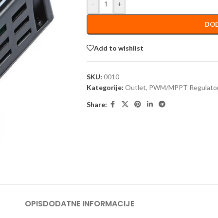
-
+
DOD
Add to wishlist
SKU:
0010
Kategorije:
Outlet
,
PWM/MPPT Regulator
Share:
OPIS
DODATNE INFORMACIJE