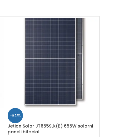
-51%
-47%
Jetion Solar JT655SLk(B) 655W solarni
LONGi 435W Mono
paneli bifacial
LR5-54HTH-43