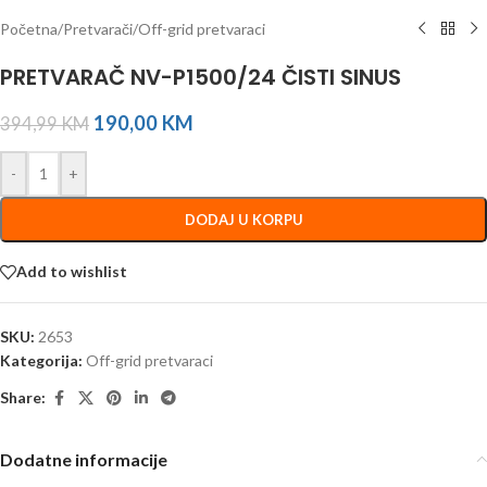
Početna
/
Pretvarači
/
Off-grid pretvaraci
PRETVARAČ NV-P1500/24 ČISTI SINUS
190,00
KM
394,99
KM
-
+
DODAJ U KORPU
Add to wishlist
SKU:
2653
Kategorija:
Off-grid pretvaraci
Share:
Dodatne informacije