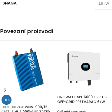
SNAGA
1.5 kW
Povezani proizvodi
GROWATT SPF 6000 ES PLUS
-41%
OFF-GRID PRETVARAČ 6kW
BLUE ENERGY WNN-900/12
ČISTI SINUS 900W INVERTER
Off-grid pretvaraci