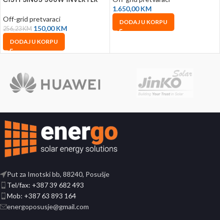
1.650,00
KM
Off-grid pretvaraci
DODAJ U KORPU
150,00
KM
256,23
KM
DODAJ U KORPU
Put za Imotski bb, 88240, Posušje
Tel/fax: +387 39 682 493
Mob: +387 63 893 164
energoposusje@gmail.com