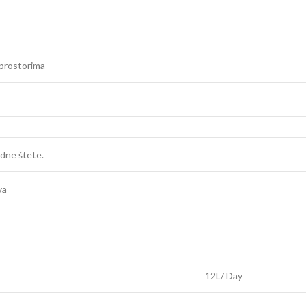
 prostorima
adne štete.
va
12L/ Day