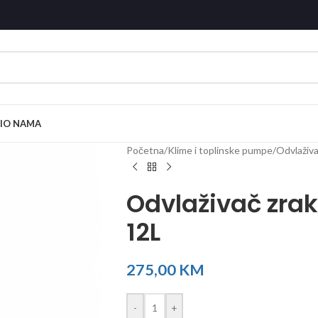
I
O NAMA
Početna
/
Klime i toplinske pumpe
/
Odvlaživa
Odvlaživač zra
12L
275,00
KM
-
+