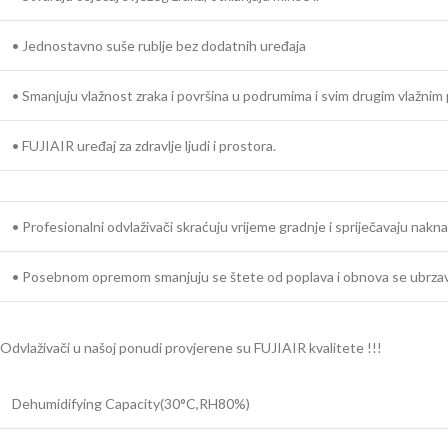
• Jednostavno suše rublje bez dodatnih uređaja
• Smanjuju vlažnost zraka i površina u podrumima i svim drugim vlažnim
• FUJIAIR uređaj za zdravlje ljudi i prostora.
• Profesionalni odvlaživači skraćuju vrijeme gradnje i spriječavaju nakn
• Posebnom opremom smanjuju se štete od poplava i obnova se ubrza
Odvlaživači u našoj ponudi provjerene su FUJIAIR kvalitete !!!
Dehumidifying Capacity(30°C,RH80%)