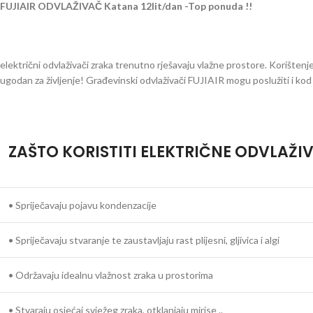
FUJIAIR ODVLAŽIVAČ Katana 12lit/dan
-Top ponuda !!
električni odvlaživači zraka trenutno rješavaju vlažne prostore. Korištenje
ugodan za življenje! Građevinski odvlaživači FUJIAIR mogu poslužiti i kod
ZAŠTO KORISTITI ELEKTRIČNE ODVLAŽI
• Spriječavaju pojavu kondenzacije
• Spriječavaju stvaranje te zaustavljaju rast plijesni, gljivica i algi
• Održavaju idealnu vlažnost zraka u prostorima
• Stvaraju osjećaj svježeg zraka, otklanjaju mirise ..