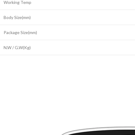
Working Temp
Body Size(mm)
Package Size(mm)
N.W / G.W(Kg)