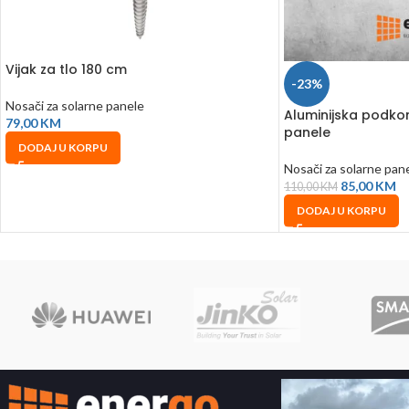
Vijak za tlo 180 cm
-23%
Nosači za solarne panele
Aluminijska podkon
79,00
KM
panele
DODAJ U KORPU
Nosači za solarne pan
85,00
KM
110,00
KM
DODAJ U KORPU