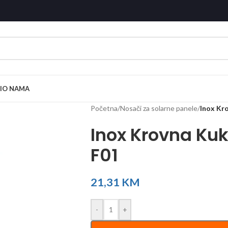
I
O NAMA
Početna
/
Nosači za solarne panele
/
Inox Kr
Inox Krovna Kuk
F01
21,31
KM
-
+