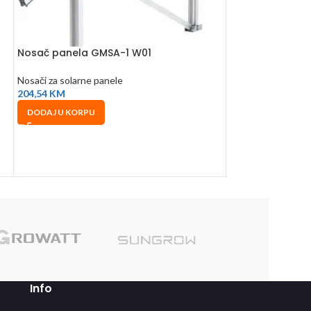
Nosač panela GMSA-1 W01
SSC Montažna Ši
2560mm
Nosači za solarne panele
204,54
KM
Nosači za solarne 
62,65
KM
DODAJ U KORPU
DODAJ U KORPU
Sole
Info