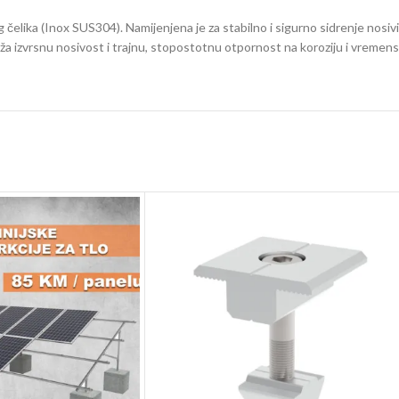
lika (Inox SUS304). Namijenjena je za stabilno i sigurno sidrenje nosivih
uža izvrsnu nosivost i trajnu, stopostotnu otpornost na koroziju i vremens