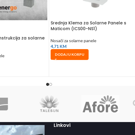
Srednja Klema za Solarne Panele s
Maticom (ICS00-NS1)
strukcija za solarne
Nosači za solarne panele
4,71
KM
DODAJ U KORPU
ele
Linkovi