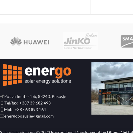
Put za Imotski bb, 88240, Posušje
Tel/fax: +387 39 682 493
Mob: +387 63 893 164
energoposusje@gmail.com
Sva prava pridržana © 2023 Energoshop. Development by
Lilium Digital