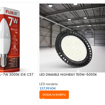
AL-7W 3000K E14 C37
LED DIMABLE HIGHBAY 150W-5000K
LED rasvjeta
137,99
KM
DODAJ U KORPU