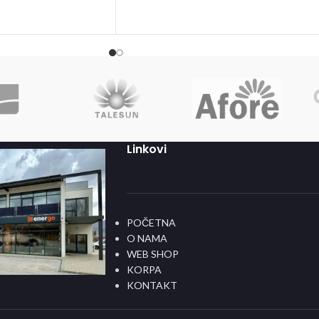
Linkovi
POČETNA
O NAMA
WEB SHOP
KORPA
KONTAKT