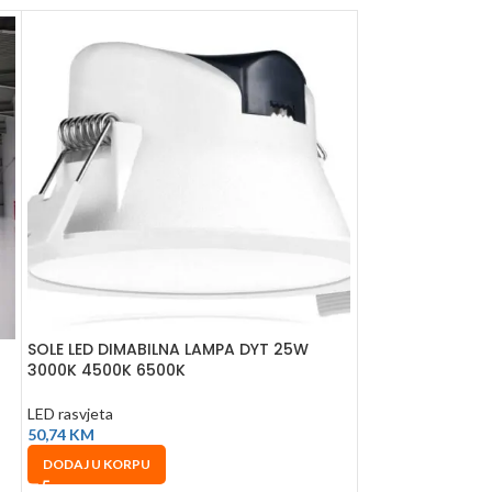
SOLE LED DIMABILNA LAMPA DYT 25W
-47%
3000K 4500K 6500K
SOLE LED SOLAR
LED rasvjeta
LAMPA SLX 60W 
50,74
KM
DODAJ U KORPU
LED rasvjeta
80,00
K
150,13
KM