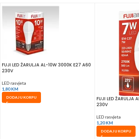
FUJI LED ŽARULJA AL-10W 3000K E27 A60
230V
LED rasvjeta
1,80
KM
DODAJ U KORPU
FUJI LED ŽARULJA 
230V
LED rasvjeta
1,20
KM
DODAJ U KORPU