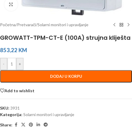
Click to enlarge
Početna
/
Pretvarači
/
Solarni monitori i upravljanje
GROWATT-TPM-CT-E (100A) strujna kliješta
853,22
KM
-
+
DODAJ U KORPU
Add to wishlist
SKU:
3931
Kategorija:
Solarni monitori i upravljanje
Share: