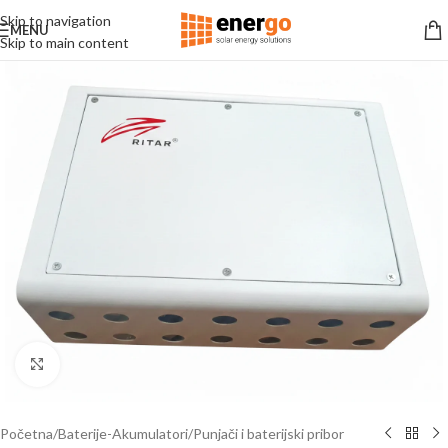
Skip to navigation
MENU
Skip to main content
Click to enlarge
Početna
/
Baterije-Akumulatori
/
Punjači i baterijski pribor