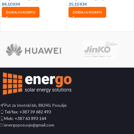
84,10
KM
35,10
KM
DODAJ U KORPU
DODAJ U KORPU
Put za Imotski bb, 88240, Posušje
Tel/fax: +387 39 682 493
Mob: +387 63 893 164
energoposusje@gmail.com