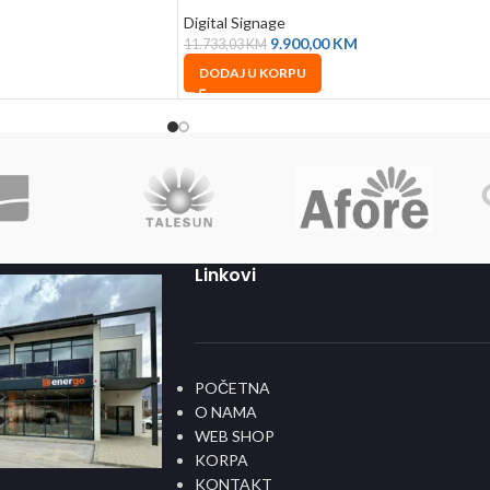
Digital Signage
9.900,00
KM
11.733,03
KM
DODAJ U KORPU
Linkovi
POČETNA
O NAMA
WEB SHOP
KORPA
KONTAKT