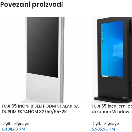
Povezani proizvodi
FUJI 65 INČNI BIJELI PODNI STALAK SA
FUJI 65 inčni crni 
DUPLIM EKRANOM 32/50/65-2K
ekranom Windows
Digital Signage
Digital Signage
6.104,63
KM
5.935,95
KM