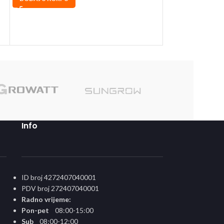
DODAJ U KORPU
Sole
Info
ID broj 4272407040001
PDV broj 272407040001
Radno vrijeme:
Pon-pet
08:00-15:00
Sub
08:00-12:00