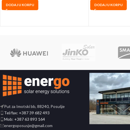
DODAJ U KORPU
DODAJ U KORPU
Put za Imotski bb, 88240, Posušje
Tel/fax: +387 39 682 493
Mob: +387 63 893 164
energoposusje@gmail.com