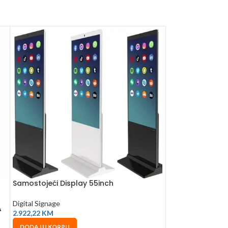
Samostojeći Display 55inch
Fuji Smart Tabl
WINDOWS 10 RA
Digital Signage
A
2.922,22
KM
Digital Signage
2.297,12
KM
DODAJ U KORPU