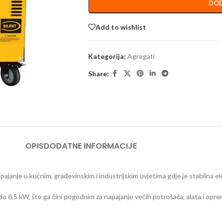
DOD
Add to wishlist
Kategorija:
Agregati
Share:
OPIS
DODATNE INFORMACIJE
nje u kućnim, građevinskim i industrijskim uvjetima gdje je stabilna ele
6,5 kW, što ga čini pogodnim za napajanje većih potrošača, alata i opre