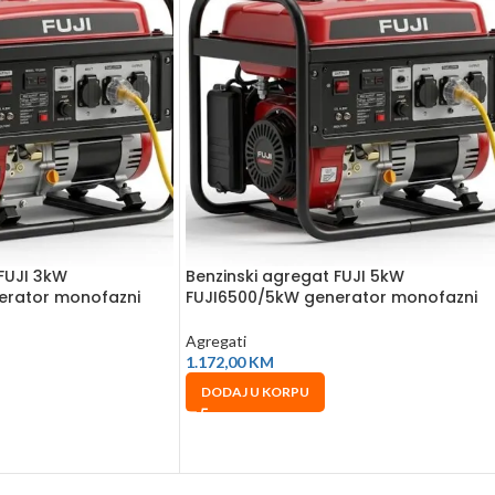
 FUJI 3kW
Benzinski agregat FUJI 5kW
erator monofazni
FUJI6500/5kW generator monofazni
Agregati
1.172,00
KM
DODAJ U KORPU