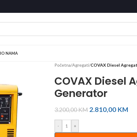
I
O NAMA
Početna
/
Agregati
/
COVAX Diesel Agrega
COVAX Diesel 
Generator
2.810,00
KM
3.200,00
KM
-
+