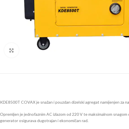
Click to enlarge
KDE8500T COVAX je snažan i pouzdan dizelski agregat namijenjen za napaja
Opremljen je jednofaznim AC izlazom od 220 V te maksimalnom snagom do 
generator osigurava dugotrajan i ekonomičan rad.