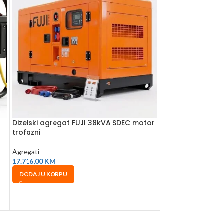
Dizelski agregat FUJI 38kVA SDEC motor
Dizelski agrega
trofazni
motor HEAVY DU
Agregati
Agregati
17.716,00
KM
24.448,00
KM
DODAJ U KORPU
DODAJ U KORPU