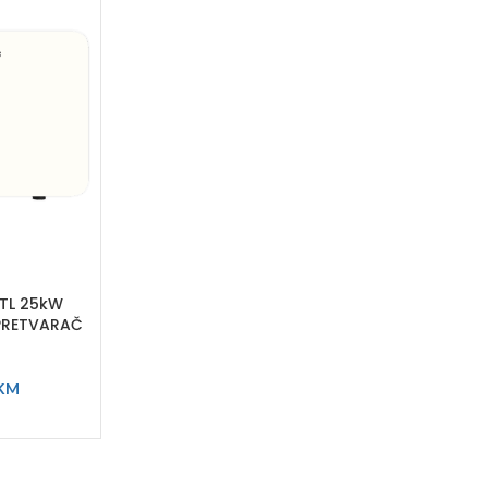
TL 25kW
 PRETVARAČ
KM