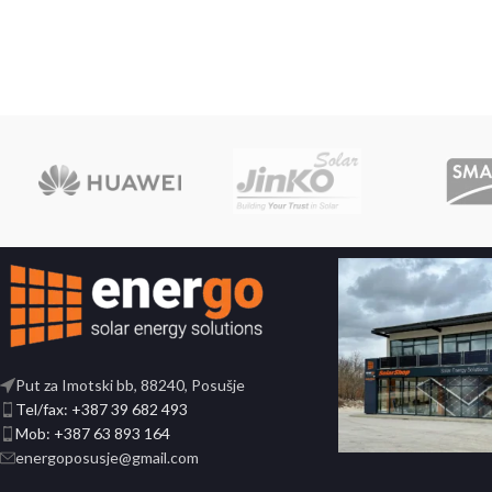
Put za Imotski bb, 88240, Posušje
Tel/fax: +387 39 682 493
Mob: +387 63 893 164
energoposusje@gmail.com