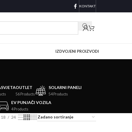
KONTAKT
IZDVOJENI PROIZVODI
ASVJETA
OUTLET
SOLARNI PANELI
ucts
56 Products
54 Products
EV PUNJAČI VOZILA
4 Products
18
24