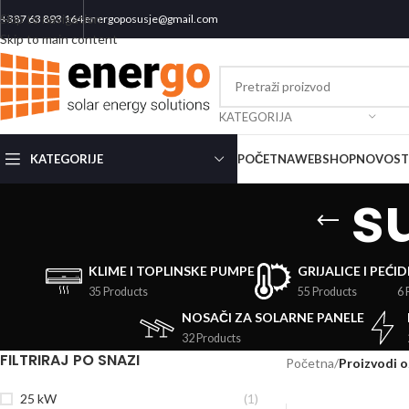
Skip to navigation
+387 63 893 164
energoposusje@gmail.com
Skip to main content
KATEGORIJA
KATEGORIJE
POČETNA
WEBSHOP
NOVOST
s
KLIME I TOPLINSKE PUMPE
GRIJALICE I PEĆI
D
35 Products
55 Products
6 
NOSAČI ZA SOLARNE PANELE
32 Products
FILTRIRAJ PO SNAZI
Početna
/
Proizvodi 
25 kW
(1)