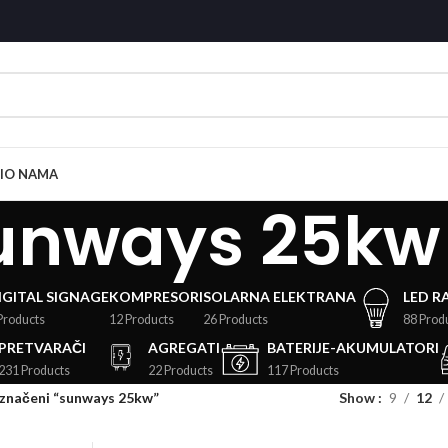
I
O NAMA
unways 25kw
IGITAL SIGNAGE
KOMPRESORI
SOLARNA ELEKTRANA
LED R
Products
12 Products
26 Products
88 Prod
PRETVARAČI
AGREGATI
BATERIJE-AKUMULATORI
231 Products
22 Products
117 Products
označeni “sunways 25kw”
Show
9
12