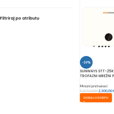
Filtriraj po atributu
-59%
SUNWAYS STT-25K
TROFAZNI MREŽNI
Mrezni pretvaraci
2.300,00
5.557,50
KM
DODAJ U KORPU