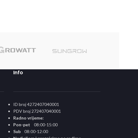
Sole
Info
ID broj 4272407040001
PDV broj 272407040001
Radno vrijeme:
Pon-pet
08:00-15:00
Sub
08:00-12:00