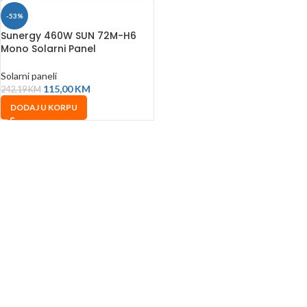
-53%
Sunergy 460W SUN 72M-H6
Mono Solarni Panel
Solarni paneli
115,00
KM
242,19
KM
DODAJ U KORPU