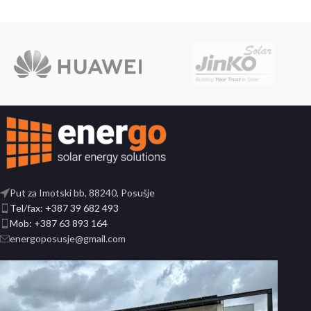
Put za Imotski bb, 88240, Posušje
Tel/fax: +387 39 682 493
Mob: +387 63 893 164
energoposusje@gmail.com