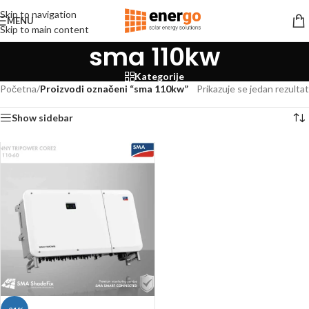
Skip to navigation
MENU
Skip to main content
sma 110kw
Kategorije
Početna
/
Proizvodi označeni “sma 110kw”
Prikazuje se jedan rezultat
Show sidebar