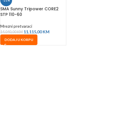
-21%
SMA Sunny Tripower CORE2
STP 110-60
Mrezni pretvaraci
11.115,00
KM
14.040,00
KM
DODAJ U KORPU