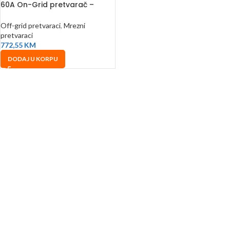
60A On-Grid pretvarač –
rezervno napajanje
Off-grid pretvaraci
,
Mrezni
pretvaraci
772,55
KM
DODAJ U KORPU