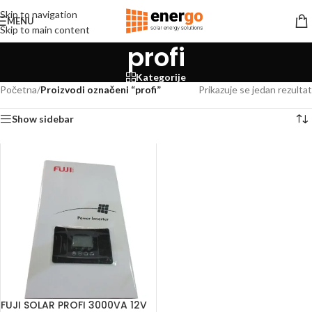
Skip to navigation
MENU
Skip to main content
profi
Kategorije
Početna
/
Proizvodi označeni “profi”
Prikazuje se jedan rezultat
Show sidebar
FUJI SOLAR PROFI 3000VA 12V