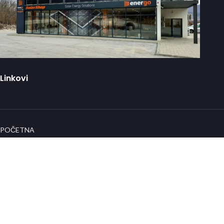
Linkovi
POČETNA
O NAMA
WEB SHOP
KORPA
KONTAKT
Info