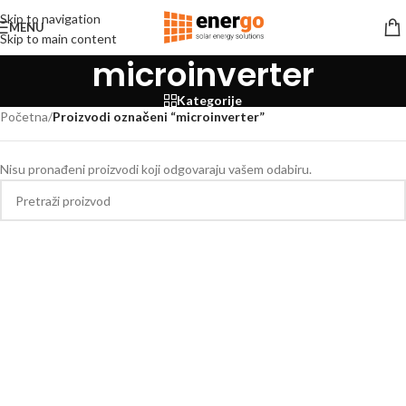
Skip to navigation
MENU
Skip to main content
microinverter
Kategorije
Početna
/
Proizvodi označeni “microinverter”
Nisu pronađeni proizvodi koji odgovaraju vašem odabiru.