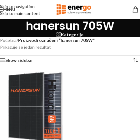
Skip to navigation
MENU
Skip to main content
hanersun 705W
Kategorije
Početna
/
Proizvodi označeni “hanersun 705W”
Prikazuje se jedan rezultat
Show sidebar