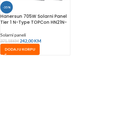
-35%
Hanersun 705W Solarni Panel
Tier 1 N-Type TOPCon HN21N-
66HT
Solarni paneli
242,00
KM
371,18
KM
DODAJ U KORPU