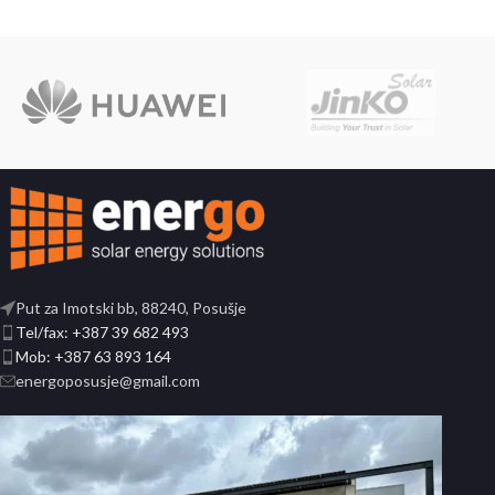
Put za Imotski bb, 88240, Posušje
Tel/fax: +387 39 682 493
Mob: +387 63 893 164
energoposusje@gmail.com