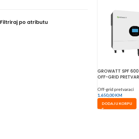
Filtriraj po atributu
GROWATT SPF 6000
OFF-GRID PRETVA
Off-grid pretvaraci
1.650,00
KM
DODAJ U KORPU