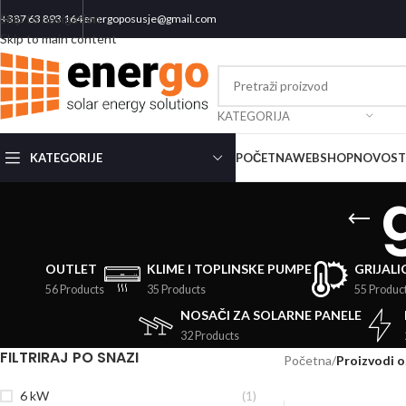
Skip to navigation
+387 63 893 164
energoposusje@gmail.com
Skip to main content
KATEGORIJA
KATEGORIJE
POČETNA
WEBSHOP
NOVOST
OUTLET
KLIME I TOPLINSKE PUMPE
GRIJALIC
56 Products
35 Products
55 Produc
NOSAČI ZA SOLARNE PANELE
32 Products
FILTRIRAJ PO SNAZI
Početna
/
Proizvodi 
6 kW
(1)