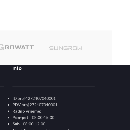
Sole
Info
ID broj 4272407040001
PDV broj 272407040001
Radno vrijeme:
Pon-pet
08:00-15:00
Sub
08:00-12:00