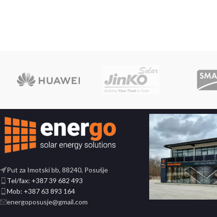
Put za Imotski bb, 88240, Posušje
Tel/fax: +387 39 682 493
Mob: +387 63 893 164
energoposusje@gmail.com