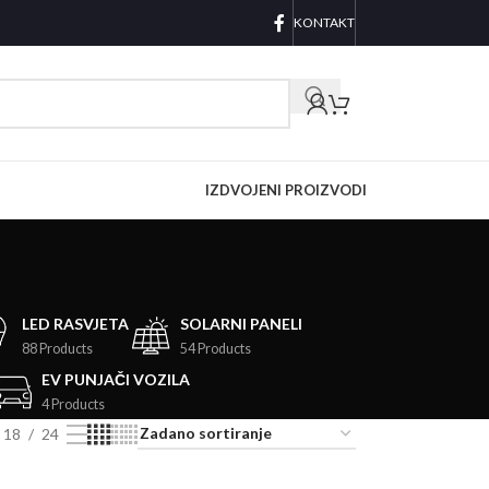
KONTAKT
IZDVOJENI PROIZVODI
LED RASVJETA
SOLARNI PANELI
88 Products
54 Products
EV PUNJAČI VOZILA
4 Products
18
24