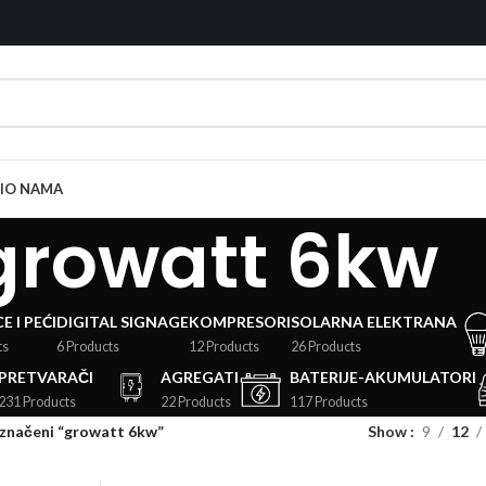
I
O NAMA
growatt 6kw
E I PEĆI
DIGITAL SIGNAGE
KOMPRESORI
SOLARNA ELEKTRANA
ts
6 Products
12 Products
26 Products
PRETVARAČI
AGREGATI
BATERIJE-AKUMULATORI
231 Products
22 Products
117 Products
označeni “growatt 6kw”
Show
9
12